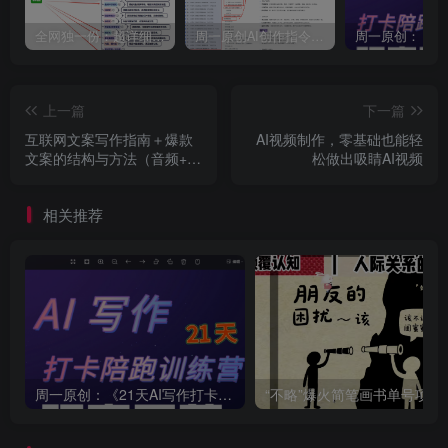
全网独一份：超详细的40+个自媒体赛道领域解析手册，让你的内容创作不再局限！
周一原创AI创作指令词：30+个领域赛道的创作提示词集合
上一篇
下一篇
互联网文案写作指南＋爆款
AI视频制作，零基础也能轻
文案的结构与方法（音频+文
松做出吸睛AI视频
档）
相关推荐
周一原创：《21天AI写作打卡陪跑训练营》全部内容讲解！（网站会员免费学习…）
“不略”爆火简笔画书单