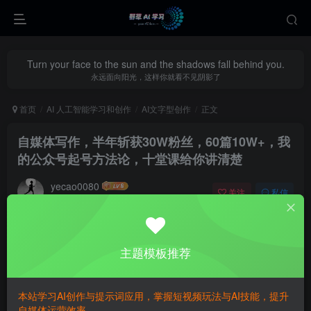
Turn your face to the sun and the shadows fall behind you.
永远面向阳光，这样你就看不见阴影了
首页
AI 人工智能学习和创作
AI文字型创作
正文
自媒体写作，半年斩获30W粉丝，60篇10W+，我
的公众号起号方法论，十堂课给你讲清楚
yecao0080
关注
私信
8个月前更新
0
499
91
主题模板推荐
本站学习AI创作与提示词应用，掌握短视频玩法与AI技能，提升
自媒体运营效率。