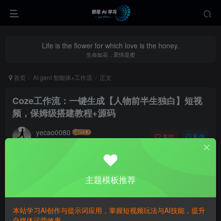
Life is the flower for which love is the honey.
生命如花，爱情是蜜
首页
AI gent 智能体+工作流
正文
Coze工作流：一键生成【人物前半生独白】短视
频，保姆级搭建教程+源码
yecao0080
关注
私信
9个月前更新
0
315
82
主题模板推荐
本站学习AI创作与提示词应用，掌握短视频玩法与AI技能，提升
自媒体运营效率。