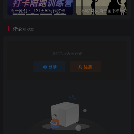
周一原创：《21天AI写作打卡陪跑训练营》全部内容讲解！（网站会员免费学习…）
“不略”爆火简笔画书单
评论
抢沙发
请登录后发表评论
登录
注册