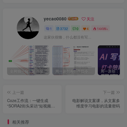
yecao0080
关注
1
3732
0
4
144W+
这家伙很懒，什么都没有写...
全网独一份：超详细的40+个自媒体赛道领域解析手册，让你的内容创作不再局限！
周一原创AI创作指令词：30+个领域赛道的创作提示词集合
上一篇
下一篇
Coze工作流：一键生成
电影解说文案课，从文案多
“SORA2街头采访“短视频，
维度学习电影的流量密码
全流程保姆级教学
相关推荐