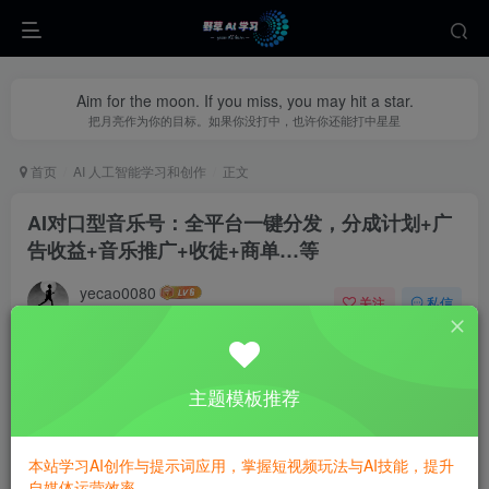
Aim for the moon. If you miss, you may hit a star.
把月亮作为你的目标。如果你没打中，也许你还能打中星星
首页
AI 人工智能学习和创作
正文
AI对口型音乐号：全平台一键分发，分成计划+广
告收益+音乐推广+收徒+商单…等
yecao0080
关注
私信
9个月前更新
0
370
108
主题模板推荐
本站学习AI创作与提示词应用，掌握短视频玩法与AI技能，提升
自媒体运营效率。