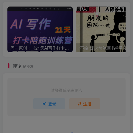
周一原创：《21天AI写作打卡陪跑训练营》全部内容讲解！（网站会员免费学习…）
“不略”爆火简笔画书单
评论
抢沙发
请登录后发表评论
登录
注册