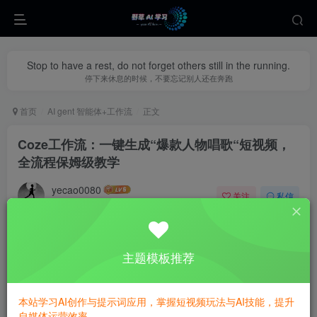
Stop to have a rest, do not forget others still in the running.
停下来休息的时候，不要忘记别人还在奔跑
首页
AI gent 智能体+工作流
正文
Coze工作流：一键生成“爆款人物唱歌“短视频，
全流程保姆级教学
yecao0080
关注
私信
9个月前更新
0
424
55
主题模板推荐
本站学习AI创作与提示词应用，掌握短视频玩法与AI技能，提升
自媒体运营效率。