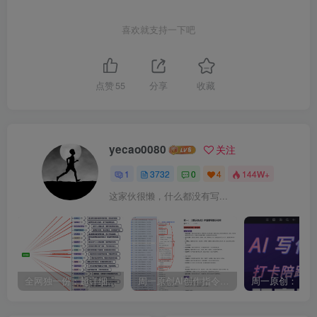
喜欢就支持一下吧
点赞
55
分享
收藏
yecao0080
关注
1
3732
0
4
144W+
这家伙很懒，什么都没有写...
全网独一份：超详细的40+个自媒体赛道领域解析手册，让你的内容创作不再局限！
周一原创AI创作指令词：30+个领域赛道的创作提示词集合