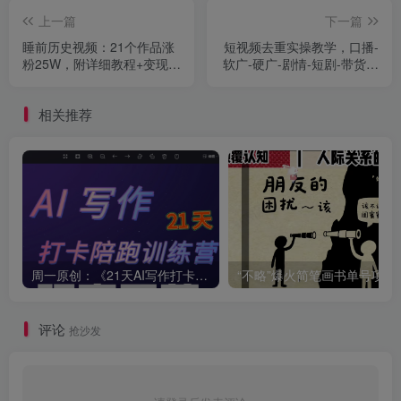
上一篇
下一篇
睡前历史视频：21个作品涨
短视频去重实操教学，口播-
粉25W，附详细教程+变现方
软广-硬广-剧情-短剧-带货都
向
可以用，告别低级搬运手法
相关推荐
周一原创：《21天AI写作打卡陪跑训练营》全部内容讲解！（网站会员免费学习…）
“不略”爆火简笔画书单
评论
抢沙发