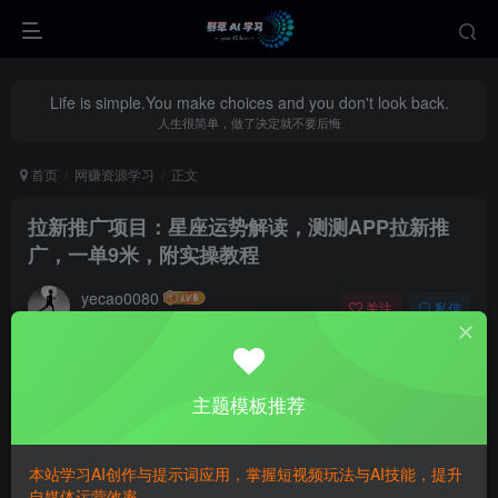
Life is simple.You make choices and you don't look back.
人生很简单，做了决定就不要后悔
首页
网赚资源学习
正文
拉新推广项目：星座运势解读，测测APP拉新推
广，一单9米，附实操教程
yecao0080
关注
私信
9个月前更新
0
390
86
主题模板推荐
本站学习AI创作与提示词应用，掌握短视频玩法与AI技能，提升
自媒体运营效率。