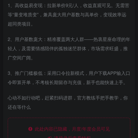
1、高收益易变现：拉新单价9元/人，收益直观可见。无需苦
等“量变堆质变”，兼具庞大用户基数与高单价，变现效率远
超同类项目。
2、用户基数庞大：精准覆盖两大人群——热衷星座命理的年
轻人，及需要情感陪伴的孤独迷茫群体，市场需求旺盛，推
广空间广阔。
3、推广门槛极低：采用口令拉新模式，用户下载APP输入口
令即算开单，不考核长期留存与充值，新手也能快速上手。
心动不如行动吧，赶紧扫码进群，官方教练手把手教学，你
还在等什么
此处内容已隐藏，月度/年度会员可见
请登录后查看特权