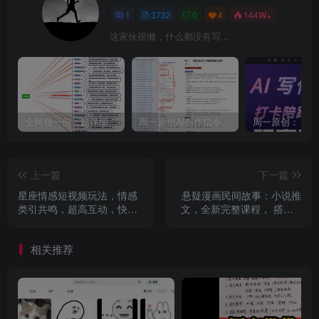
1
3732
0
4
144W+
这家伙很懒，什么都没有写...
全网独一份：超详细的40+个自媒体赛道领域解析手册，让你的内容创作不再局限！
周一原创AI创作指令词：30+个领域赛道的创作提示词集合
上一篇
下一篇
星座情感短视频玩法，情感
悬疑漫画民间故事：小说推
类引共鸣，超高互动，快速
文，全新完整课程， 搭配ai
起号涨粉
绘画，0基础轻松上手
相关推荐