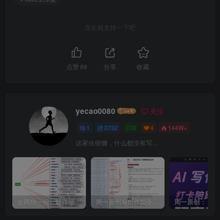
喜欢就支持一下吧
点赞
89
分享
收藏
yecao0080
关注
1
3732
0
4
144W+
这家伙很懒，什么都没有写...
全网独一份：超详细的40+个自媒体赛道领域解析手册，让你的内容创作不再局限！
周一原创AI创作指令词：30+个领域赛道的创作提示词集合