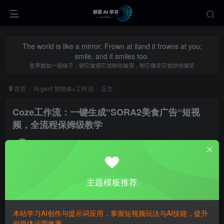
The world is like a mirror: Frown at itand it frowns at you;
smile, and it smiles too.
世界犹如一面镜子：朝它皱眉它就朝你皱眉，朝它微笑它也吵你微笑
首页
AI gent 智能体+工作流
正文
Coze工作流：一键生成“SORA2美食广告“短视
频，全流程保姆级教学
yecao0080
关注
私信
10个月前更新
0
306
89
主题模板推荐
本站学习AI创作与提示词应用，掌握短视频玩法与AI技能，提升
自媒体运营效率。