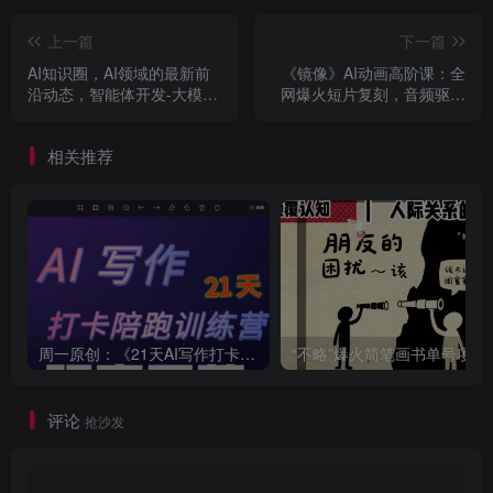
上一篇
下一篇
AI知识圈，AI领域的最新前
《镜像》AI动画高阶课：全
沿动态，智能体开发-大模型
网爆火短片复刻，音频驱动
前沿-商业落地全解析
+分镜+特效叠加技法
相关推荐
周一原创：《21天AI写作打卡陪跑训练营》全部内容讲解！（网站会员免费学习…）
“不略”爆火简笔画书单
评论
抢沙发