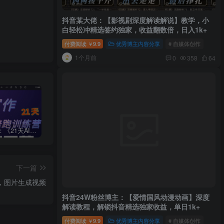
抖音某大佬：【影视剧深度解读解说】教学，小
白轻松冲精选签约独家，收益翻数倍，日入1k+
付费阅读
9.9
优秀博主内容分享
# 自媒体创作
￥
1个月前
0
358
64
周一原创：《21天AI写作打卡陪跑训练营》全部内容讲解！（网站会员免费学习…）
小说推文：曼波推文玩法，起号快，流量猛，一天收益1k+
“不略”爆火简笔画书单号项目拆解，利用AI快速制作简笔画书单视频
下一篇
，图片生成视频
抖音24W粉丝博主：【爱情国风动漫动画】深度
解读教程，解锁抖音精选独家收益，单日1k+
付费阅读
9.9
优秀博主内容分享
# 自媒体创作
￥