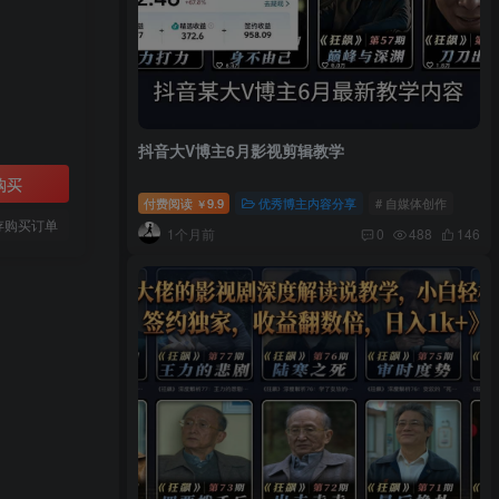
抖音大V博主6月影视剪辑教学
购买
付费阅读
9.9
优秀博主内容分享
# 自媒体创作
￥
存购买订单
1个月前
0
488
146