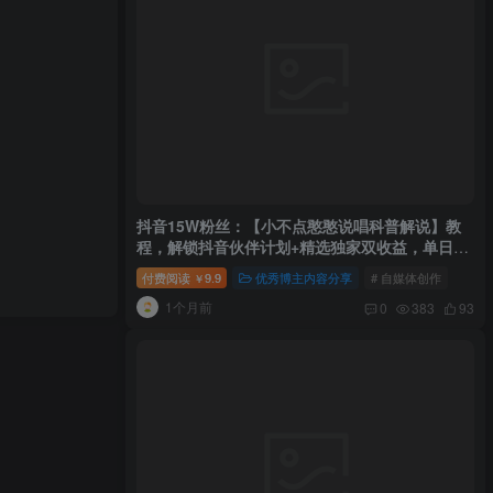
抖音15W粉丝：【小不点憨憨说唱科普解说】教
程，解锁抖音伙伴计划+精选独家双收益，单日
1k+
付费阅读
9.9
优秀博主内容分享
# 自媒体创作
￥
1个月前
0
383
93