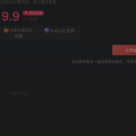
此内容为付费阅读，请付费后查看
9.9
限时特惠
19.9
￥
￥
免费
月度/年度会员
终身会员
免费
立即
您当前未登录！建议登陆后购买，可保
THE END