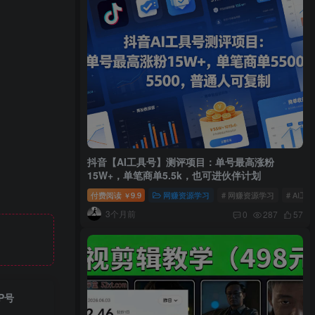
抖音【AI工具号】测评项目：单号最高涨粉
15W+，单笔商单5.5k，也可进伙伴计划
付费阅读
9.9
网赚资源学习
# 网赚资源学习
# AI工
￥
3个月前
0
287
57
P号