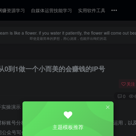
网赚资源学习
自媒体运营技能学习
实用软件工具
eam is like a flower. if you water it patiently, the flower will come out beau
即使是最简单的梦想，用心浇灌，也能开出绚烂的花
从0到1做一个小而美的会赚钱的IP号
关注
0
对标账号分析，再到后台操作、排版技巧、新媒体工具运用，以及
主题模板推荐
启公众号写作变现之旅。