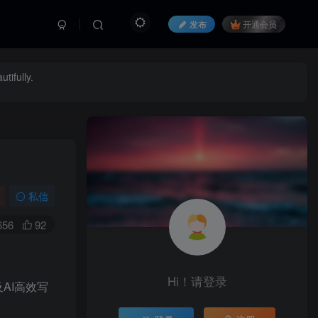
发布
开通会员
tifully.
私信
656
92
Hi！请登录
AI高效写