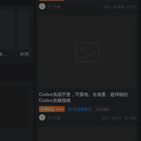
1个月前
0
454
51
利用 AI 工具低成本打造：末日生存题材系列短片，
利用AI工具制作：酷炫丝滑变装视频，流量爆炸，轻松日入5张+
Codex实战手册，可落地、全场景、超详细的
Codex实操指南
付费阅读
9.9
AI 技能学习
# Codex
￥
1个月前
0
277
106