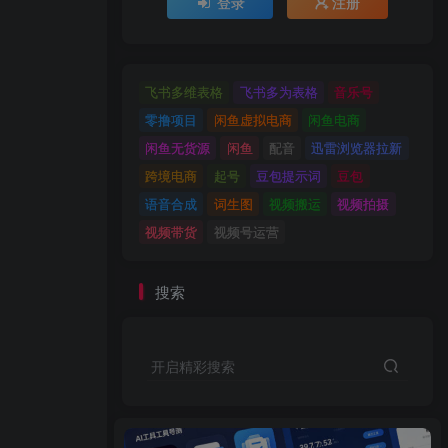
登录
注册
飞书多维表格
飞书多为表格
音乐号
零撸项目
闲鱼虚拟电商
闲鱼电商
闲鱼无货源
闲鱼
配音
迅雷浏览器拉新
跨境电商
起号
豆包提示词
豆包
语音合成
词生图
视频搬运
视频拍摄
视频带货
视频号运营
搜索
开启精彩搜索