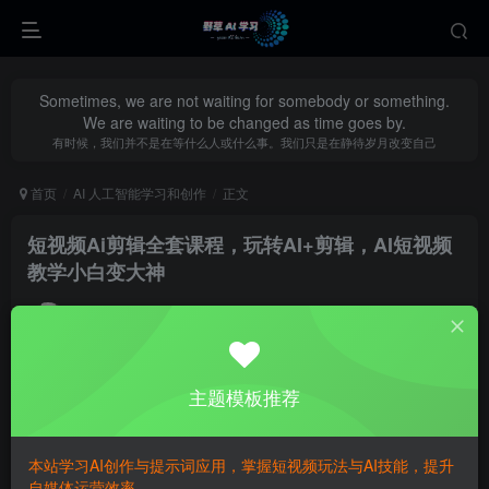
Sometimes, we are not waiting for somebody or something.
We are waiting to be changed as time goes by.
有时候，我们并不是在等什么人或什么事。我们只是在静待岁月改变自己
首页
AI 人工智能学习和创作
正文
短视频Ai剪辑全套课程，玩转AI+剪辑，AI短视频
教学小白变大神
yecao0080
关注
私信
10个月前更新
0
326
143
主题模板推荐
本站学习AI创作与提示词应用，掌握短视频玩法与AI技能，提升
自媒体运营效率。