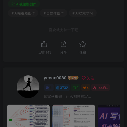
AI视频型创作
# AI短视频创作
# 自媒体创作
# AI 技能学习
喜欢就支持一下吧
点赞
143
分享
收藏
yecao0080
关注
1
3732
0
4
144W+
这家伙很懒，什么都没有写...