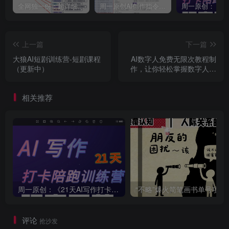
全网独一份：超详细的40+个自媒体赛道领域解析手册，让你的内容创作不再局限！
周一原创AI创作指令词：30+个领域赛道的创作提示词集合
上一篇
下一篇
大狼AI短剧训练营-短剧课程
AI数字人免费无限次教程制
（更新中）
作，让你轻松掌握数字人的
制作方法
相关推荐
周一原创：《21天AI写作打卡陪跑训练营》全部内容讲解！（网站会员免费学习…）
“不略”爆火简笔画书单
评论
抢沙发