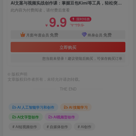
AI文案与视频实战创作课：掌握豆包Kimi等工具，轻松突破创作瓶颈
此内容为付费阅读，请付费后查看
9.9
限时特惠
19.9
￥
￥
免费
免费
月度/年度会员
终身会员
立即购买
您当前未登录！建议登陆后购买，可保存购买订单
©
版权声明
文章版权归作者所有，未经允许请勿转载。
THE END
AI 人工智能学习和创作
AI 技能学习
AI文字型创作
AI视频型创作
# AI短视频创作
# 自媒体创作
# AI创作