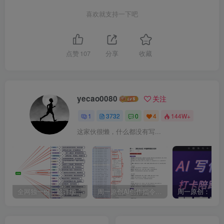
喜欢就支持一下吧
点赞
107
分享
收藏
yecao0080
关注
1
3732
0
4
144W+
这家伙很懒，什么都没有写...
全网独一份：超详细的40+个自媒体赛道领域解析手册，让你的内容创作不再局限！
周一原创AI创作指令词：30+个领域赛道的创作提示词集合