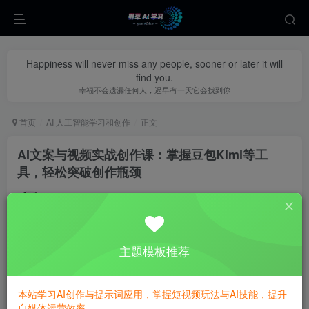
Happiness will never miss any people, sooner or later it will
find you.
幸福不会遗漏任何人，迟早有一天它会找到你
首页
AI 人工智能学习和创作
正文
AI文案与视频实战创作课：掌握豆包Kimi等工
具，轻松突破创作瓶颈
yecao0080
关注
私信
1年前更新
0
465
107
主题模板推荐
本站学习AI创作与提示词应用，掌握短视频玩法与AI技能，提升
自媒体运营效率。