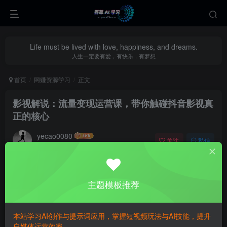
Life must be lived with love, happiness, and dreams.
人生一定要有爱，有快乐，有梦想
首页
网赚资源学习
正文
影视解说：流量变现运营课，带你触碰抖音影视真
正的核心
yecao0080
关注
私信
11个月前更新
0
222
53
主题模板推荐
本站学习AI创作与提示词应用，掌握短视频玩法与AI技能，提升
自媒体运营效率。