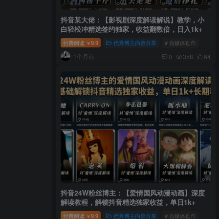
抖音某大佬：【影视剧深度解读解说】教学，小
白轻松冲精选签约独家，收益翻数倍，日入1k+
付费阅读
9.9
优秀博主内容分享
# 自媒体创作
￥
1个月前
0
358
64
抖音24W粉丝博主：【爱情国风动漫动画】深度
解读教程，解锁抖音精选独家收益，单日1k+
付费阅读
9.9
优秀博主内容分享
# 自媒体创作
￥