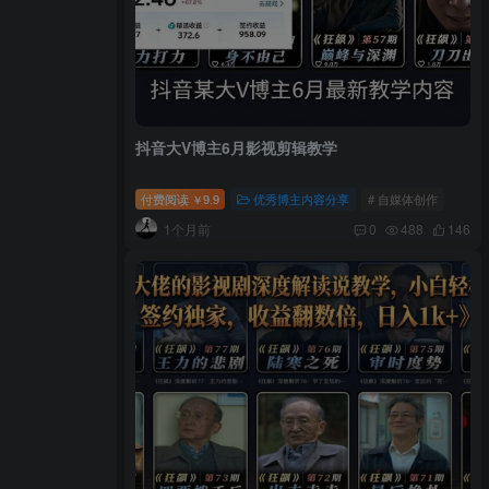
抖音大V博主6月影视剪辑教学
付费阅读
9.9
优秀博主内容分享
# 自媒体创作
￥
1个月前
0
488
146