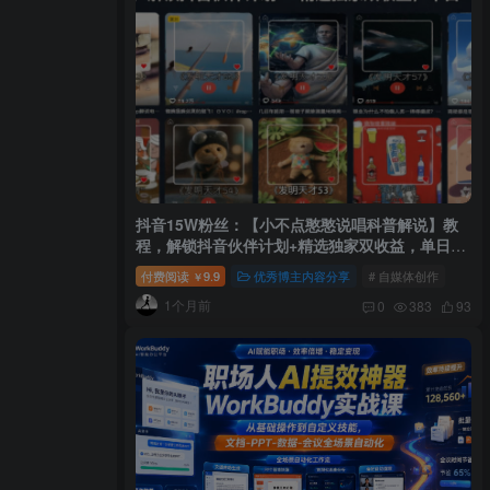
抖音15W粉丝：【小不点憨憨说唱科普解说】教
程，解锁抖音伙伴计划+精选独家双收益，单日
1k+
付费阅读
9.9
优秀博主内容分享
# 自媒体创作
￥
1个月前
0
383
93