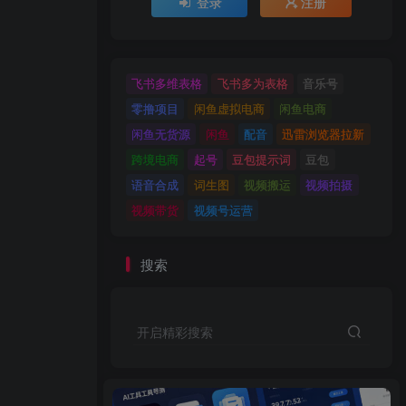
登录
注册
飞书多维表格
飞书多为表格
音乐号
零撸项目
闲鱼虚拟电商
闲鱼电商
闲鱼无货源
闲鱼
配音
迅雷浏览器拉新
跨境电商
起号
豆包提示词
豆包
语音合成
词生图
视频搬运
视频拍摄
视频带货
视频号运营
搜索
开启精彩搜索