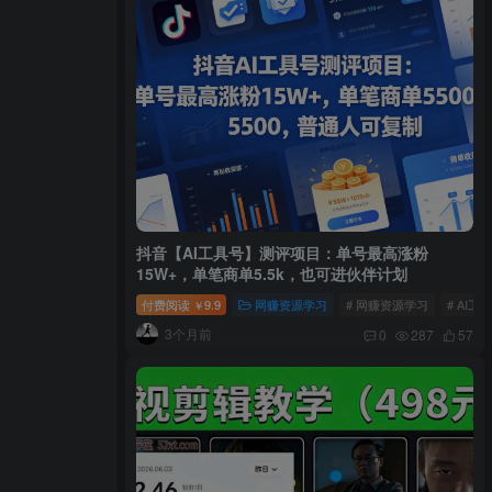
抖音【AI工具号】测评项目：单号最高涨粉
15W+，单笔商单5.5k，也可进伙伴计划
付费阅读
9.9
网赚资源学习
# 网赚资源学习
# AI工
￥
3个月前
0
287
57