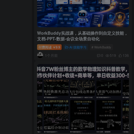
WorkBuddy实战课，从基础操作到自定义技能，
文档-PPT-数据-会议全场景自动化
付费阅读
9.9
AI 技能学习
# WorkBuddy
￥
1个月前
0
519
136