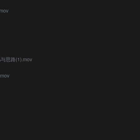
mov
思路(1).mov
mov