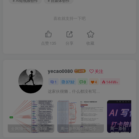
# AI短视频创作
# 自媒体创作
喜欢就支持一下吧
点赞
135
分享
收藏
yecao0080
关注
1
3732
0
4
144W+
这家伙很懒，什么都没有写...
全网独一份：超详细的40+个自媒体赛道领域解析手册，让你的内容创作不再局限！
周一原创AI创作指令词：30+个领域赛道的创作提示词集合