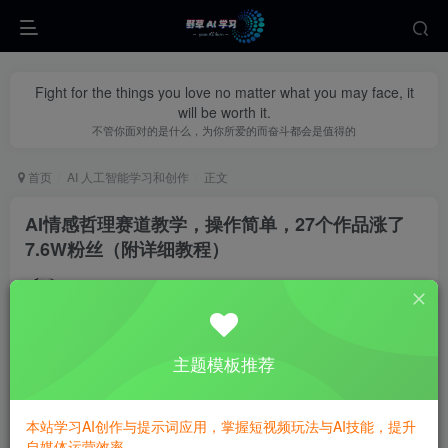
Fight for the things you love no matter what you may face, it
will be worth it.
不管你面对的是什么，为你所爱的而奋斗都会是值得的
首页
AI 人工智能学习和创作
正文
AI情感哲理赛道教学，操作简单，27个作品涨了
7.6W粉丝（附详细教程）
yecao0080
关注
私信
11个月前更新
0
293
135
主题模板推荐
本站学习AI创作与提示词应用，掌握短视频玩法与AI技能，提升
自媒体运营效率。