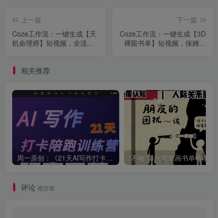
上一篇
下一篇
Coze工作流：一键生成【天
Coze工作流：一键生成【3D
机命理师】短视频，全流程
裸眼书单】短视频，保姆级
保姆级教学+源码
实战搭建教程+源码
相关推荐
周一原创：《21天AI写作打卡陪跑训练营》全部内容讲解！（网站会员免费学习…）
“不略”爆火简笔画书单
评论
抢沙发