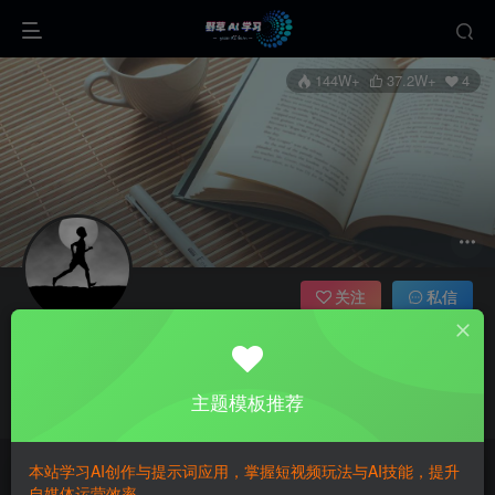
144W+
37.2W+
4
关注
私信
yecao0080
四川
管理员
主题模板推荐
这家伙很懒，什么都没有写...
本站学习AI创作与提示词应用，掌握短视频玩法与AI技能，提升
Be happy. No worries, just smile.
自媒体运营效率。