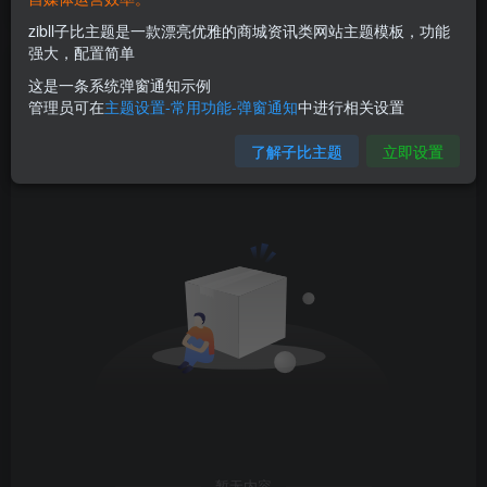
开心点，别担心，微笑就好
zibll子比主题是一款漂亮优雅的商城资讯类网站主题模板，功能
强大，配置简单
文章
3732
收藏
0
评论
0
版块
0
帖子
1
粉丝
4
这是一条系统弹窗通知示例
管理员可在
主题设置-常用功能-弹窗通知
中进行相关设置
创建
管理
关注
排序
0
0
0
了解子比主题
立即设置
暂无内容