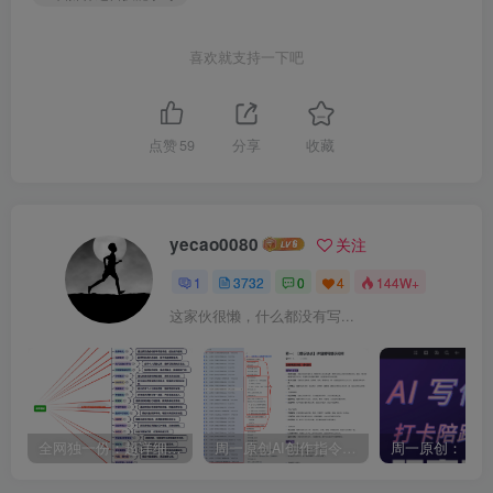
喜欢就支持一下吧
点赞
59
分享
收藏
yecao0080
关注
1
3732
0
4
144W+
这家伙很懒，什么都没有写...
全网独一份：超详细的40+个自媒体赛道领域解析手册，让你的内容创作不再局限！
周一原创AI创作指令词：30+个领域赛道的创作提示词集合