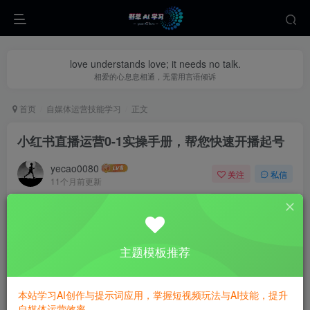
love understands love; it needs no talk.
相爱的心息息相通，无需用言语倾诉
首页
自媒体运营技能学习
正文
小红书直播运营0-1实操手册，帮您快速开播起号
yecao0080
关注
私信
11个月前更新
0
372
59
主题模板推荐
本站学习AI创作与提示词应用，掌握短视频玩法与AI技能，提升
自媒体运营效率。