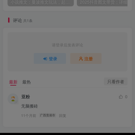
小说推文：曼波推文玩法，起号快，流量猛，一天收益1k+
评论
共1条
请登录后发表评论
登录
注册
只看作者
最新
最热
亚粉
0
无脑搬砖
11个月前
回复
广西贵港市