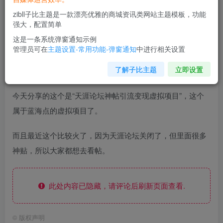
zibll子比主题是一款漂亮优雅的商城资讯类网站主题模板，功能
强大，配置简单
这是一条系统弹窗通知示例
管理员可在
主题设置-常用功能-弹窗通知
中进行相关设置
无脑搬砖天涯论坛神帖引流变现虚拟项目，一条龙实操玩法
了解子比主题
立即设置
实操一天200+【附资源】
今天分享的这个是“天涯论坛神帖引流变现虚拟项目”，这个
属于蓝海点的虚拟项目了。
而且最近这个比较火了，因为天涯论坛关闭了，但里面很多
神贴，所以大家都想去看帖。
此处内容已隐藏，请评论后刷新页面查看.
©
版权声明