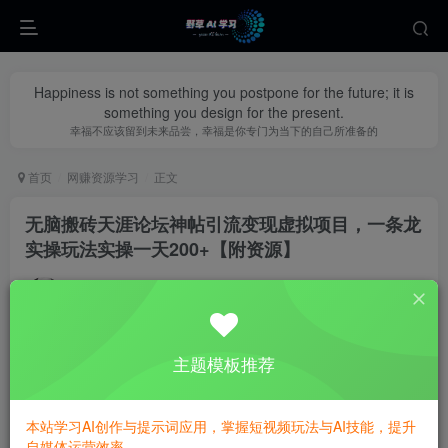
Happiness is not something you postpone for the future; it is
something you design for the present.
幸福不应该留到未来品尝，幸福是你专门为当下的自己所准备的
首页
网赚资源学习
正文
无脑搬砖天涯论坛神帖引流变现虚拟项目，一条龙
实操玩法实操一天200+【附资源】
yecao0080
关注
私信
11个月前更新
1
438
96
主题模板推荐
本站学习AI创作与提示词应用，掌握短视频玩法与AI技能，提升
自媒体运营效率。