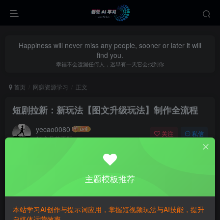
Happiness will never miss any people, sooner or later it will
find you.
幸福不会遗漏任何人，迟早有一天它会找到你
首页
网赚资源学习
正文
短剧拉新：新玩法【图文升级玩法】制作全流程
yecao0080
关注
私信
11个月前更新
0
360
122
主题模板推荐
本站学习AI创作与提示词应用，掌握短视频玩法与AI技能，提升
自媒体运营效率。