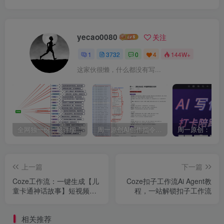
yecao0080
关注
1
3732
0
4
144W+
这家伙很懒，什么都没有写...
全网独一份：超详细的40+个自媒体赛道领域解析手册，让你的内容创作不再局限！
周一原创AI创作指令词：30+个领域赛道的创作提示词集合
上一篇
下一篇
Coze工作流：一键生成【儿
Coze扣子工作流Ai Agent教
童卡通神话故事】短视频，
程，一站解锁扣子工作流
保姆级教程+智能体搭建+项
目实操
相关推荐