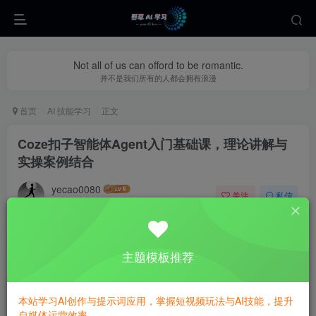
Not all of us can offord to be romantic.
并不是我们所有的人都会拥有浪漫
首页
AI 技能学习
正文
Coze扣子智能体Agent入门基础课，理论讲解与
实操案例结合
yecao0080
关注
私信
11个月前更新
0
496
72
主题模板推荐
本站学习AI创作与提示词应用，掌握短视频玩法与AI技能，提升
自媒体运营效率。