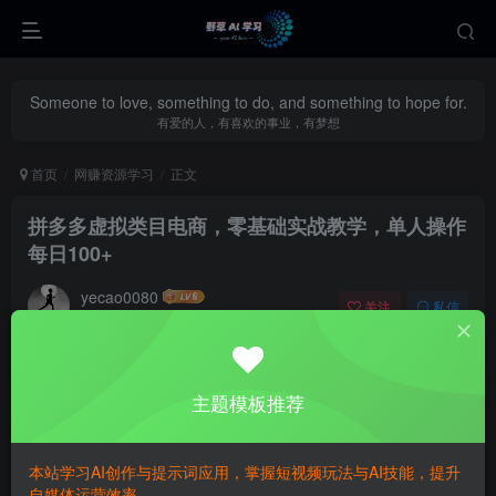
Someone to love, something to do, and something to hope for.
有爱的人，有喜欢的事业，有梦想
首页
网赚资源学习
正文
拼多多虚拟类目电商，零基础实战教学，单人操作
每日100+
yecao0080
关注
私信
11个月前更新
0
257
127
主题模板推荐
本站学习AI创作与提示词应用，掌握短视频玩法与AI技能，提升
自媒体运营效率。