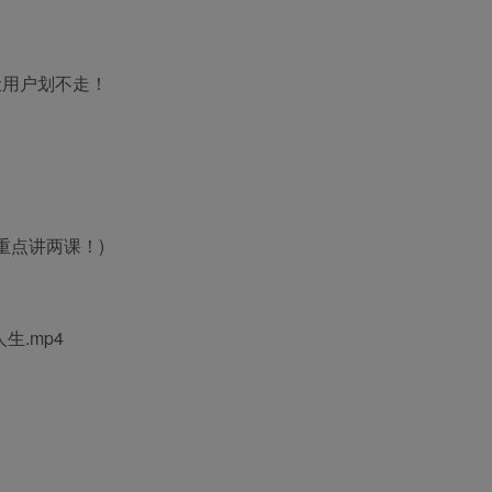
让用户划不走！
重点讲两课！)
生.mp4