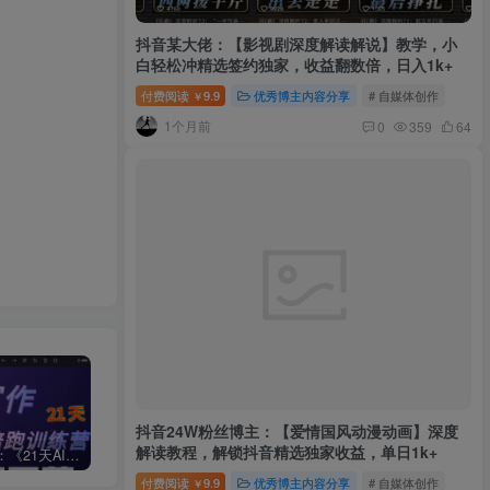
抖音某大佬：【影视剧深度解读解说】教学，小
白轻松冲精选签约独家，收益翻数倍，日入1k+
付费阅读
9.9
优秀博主内容分享
# 自媒体创作
￥
1个月前
0
359
64
抖音24W粉丝博主：【爱情国风动漫动画】深度
解读教程，解锁抖音精选独家收益，单日1k+
周一原创：《21天AI写作打卡陪跑训练营》全部内容讲解！（网站会员免费学习…）
小说推文：曼波推文玩法，起号快，流量猛，一天收益1k+
“不略”爆火简笔画书单号项目拆解，利用AI快速制作简笔画书单视频
付费阅读
9.9
优秀博主内容分享
# 自媒体创作
￥