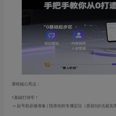
课程核心亮点：
1基础打得牢！
→ 起号前必做准备 | 找准你的专属定位（原创3步法超实