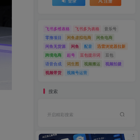
登录
注册
飞书多维表格
飞书多为表格
音乐号
零撸项目
闲鱼虚拟电商
闲鱼电商
闲鱼无货源
闲鱼
配音
迅雷浏览器拉新
跨境电商
起号
豆包提示词
豆包
语音合成
词生图
视频搬运
视频拍摄
视频带货
视频号运营
搜索
开启精彩搜索