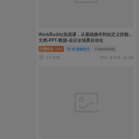
WorkBuddy实战课，从基础操作到自定义技能，
文档-PPT-数据-会议全场景自动化
付费阅读
9.9
AI 技能学习
# WorkBuddy
￥
1个月前
0
519
136