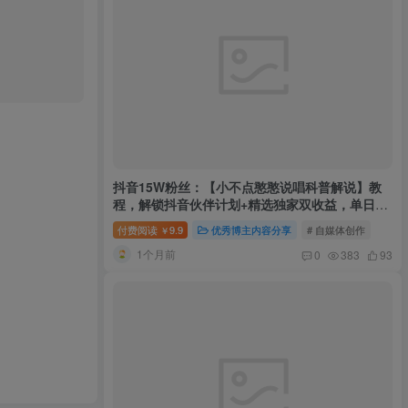
抖音15W粉丝：【小不点憨憨说唱科普解说】教
程，解锁抖音伙伴计划+精选独家双收益，单日
1k+
付费阅读
9.9
优秀博主内容分享
# 自媒体创作
￥
1个月前
0
383
93