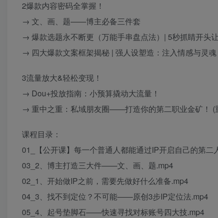
2爆款内容密码全掌握！
→ 文、画、题——博主必备三件套
→ 爆款选题永不断更（万能手串盘点法）| 5秒抓睛开头
→ 四大爆款文案框架揭秘 | 强人设塑造：注入情感与灵魂
3流量放大&轻松变现！
→ Dou+投放指南：小预算撬动大流量！
→ 重中之重：私域朋友圈——打造你的第二职业金矿！ (
课程目录：
01_【公开课】每一个普通人都能通过IP开启自己的第二人
03_2、博主打造三大件——文、画、题.mp4
02_1、开始做IP之前，需要先做好什么准备.mp4
04_3、找不到定位？不可能——原创3步IP定位法.mp4
05_4、起号垫脚石——快速寻找对标账号四大技.mp4