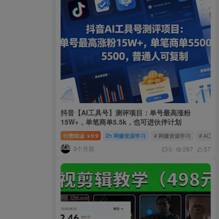
抖音【AI工具号】测评项目：单号最高涨粉
15W+，单笔商单5.5k，也可进伙伴计划
付费阅读
9.9
网赚资源学习
# 网赚资源学习
# AI工
￥
3个月前
0
287
57