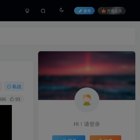
发布
开通会员
私信
396
93
Hi！请登录