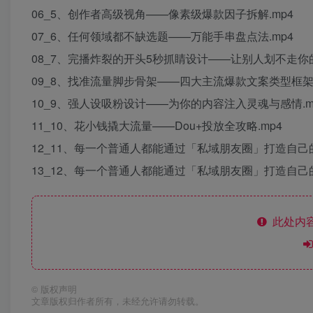
06_5、创作者高级视角——像素级爆款因子拆解.mp4
07_6、任何领域都不缺选题——万能手串盘点法.mp4
08_7、完播炸裂的开头5秒抓睛设计——让别人划不走你的
09_8、找准流量脚步骨架——四大主流爆款文案类型框架揭
10_9、强人设吸粉设计——为你的内容注入灵魂与感情.m
11_10、花小钱撬大流量——Dou+投放全攻略.mp4
12_11、每一个普通人都能通过「私域朋友圈」打造自己的
13_12、每一个普通人都能通过「私域朋友圈」打造自己的
此处内容
©
版权声明
文章版权归作者所有，未经允许请勿转载。