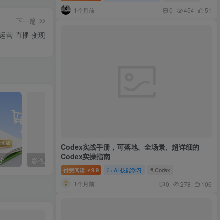
1个月前
0
454
51
下一篇
运营-直播-变现
Codex实战手册，可落地、全场景、超详细的
Codex实操指南
闲鱼：精细化运营入门+高阶实战教学+运营思路，零成本零风险轻创业电商项目
影视飓风：玩转Apple Log，八节课带你用iPhone拍出电影感！
付费阅读
9.9
AI 技能学习
# Codex
￥
1个月前
0
278
106