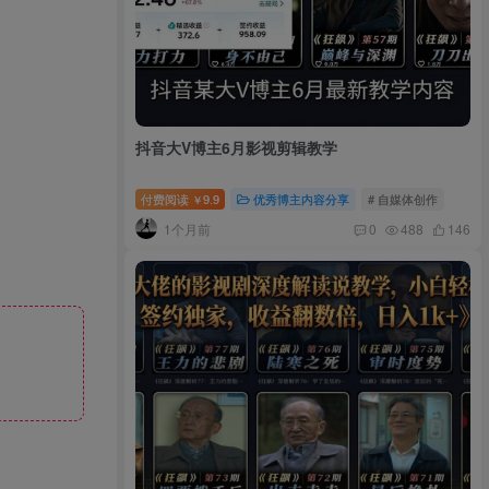
抖音大V博主6月影视剪辑教学
付费阅读
9.9
优秀博主内容分享
# 自媒体创作
￥
1个月前
0
488
146