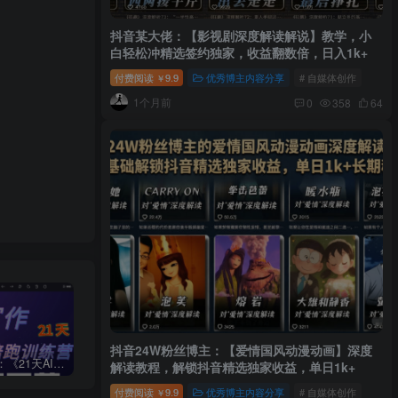
抖音某大佬：【影视剧深度解读解说】教学，小
白轻松冲精选签约独家，收益翻数倍，日入1k+
付费阅读
9.9
优秀博主内容分享
# 自媒体创作
￥
1个月前
0
358
64
抖音24W粉丝博主：【爱情国风动漫动画】深度
周一原创：《21天AI写作打卡陪跑训练营》全部内容讲解！（网站会员免费学习…）
小说推文：曼波推文玩法，起号快，流量猛，一天收益1k+
“不略”爆火简笔画书单号项目拆解，利用AI快速制作简笔画书单视频
解读教程，解锁抖音精选独家收益，单日1k+
付费阅读
9.9
优秀博主内容分享
# 自媒体创作
￥