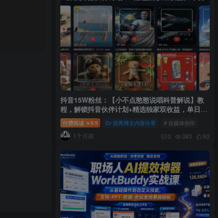
抖音15W粉丝：【小不点憨憨说唱科普解说】教
程，解锁抖音伙伴计划+精选独家双收益，单日
1k+
付费阅读
9.9
优秀博主内容分享
# 自媒体创作
￥
1个月前
0
383
93