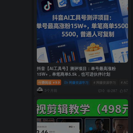
抖音【AI工具号】测评项目：单号最高涨粉
15W+，单笔商单5.5k，也可进伙伴计划
付费阅读
9.9
网赚资源学习
# 网赚资源学习
# AI工
￥
3个月前
0
287
57