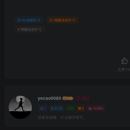
AI 技能学习
网赚资源学习
# 网赚资源学习
点赞
14
yecao0080
关注
1
3732
0
4
144W+
这家伙很懒，什么都没有写...