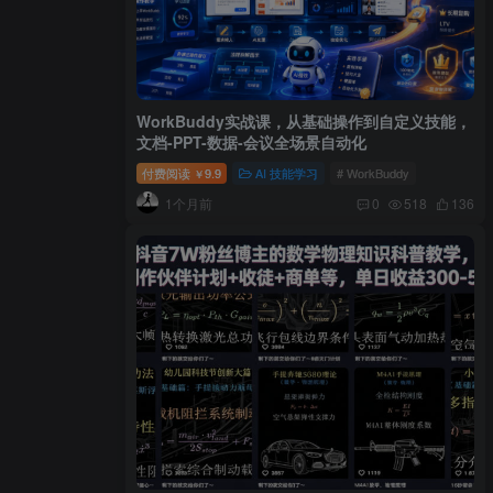
WorkBuddy实战课，从基础操作到自定义技能，
文档-PPT-数据-会议全场景自动化
付费阅读
9.9
AI 技能学习
# WorkBuddy
￥
1个月前
0
518
136