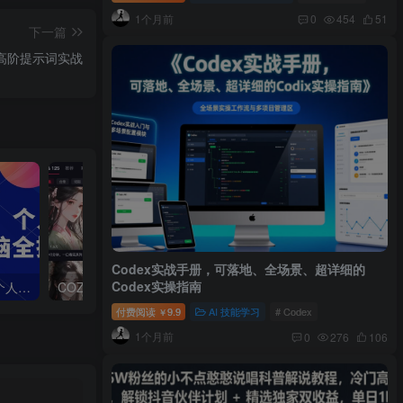
1个月前
0
454
51
下一篇
高阶提示词实战
Codex实战手册，可落地、全场景、超详细的
Codex实操指南
墨飞-AI电影制作实操课，个人就能做电影，一台电脑全搞定
COZE扣子工作流：一键生成批量小说推文短视频，保姆级教程-智能体搭建-项目实操
付费阅读
9.9
AI 技能学习
# Codex
￥
1个月前
0
276
106