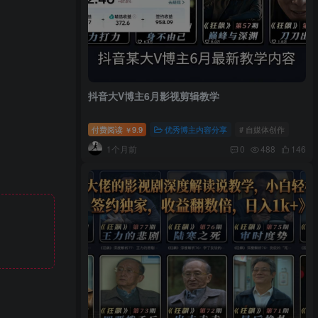
抖音大V博主6月影视剪辑教学
付费阅读
9.9
优秀博主内容分享
# 自媒体创作
￥
1个月前
0
488
146