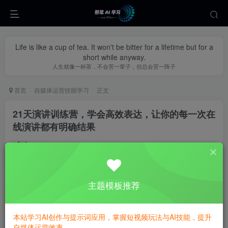
Life is like a cup of tea. It won't be bitter for a lifetime but for a
short while anyway.
人生就像一杯茶，不会苦一辈子，但总会苦一阵子
首页
自媒体运营技能学习
正文
21天演讲训练营，学会高效表达，让你的每一次在
线演讲都有明确结果
yecao0080
关注
私信
1年前更新
0
401
148
主题模板推荐
本站学习AI创作与提示词应用，掌握短视频玩法与AI技能，提升
自媒体运营效率。