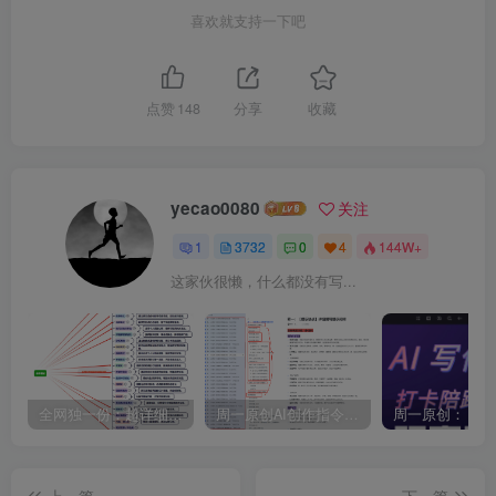
喜欢就支持一下吧
点赞
148
分享
收藏
yecao0080
关注
1
3732
0
4
144W+
这家伙很懒，什么都没有写...
全网独一份：超详细的40+个自媒体赛道领域解析手册，让你的内容创作不再局限！
周一原创AI创作指令词：30+个领域赛道的创作提示词集合
上一篇
下一篇