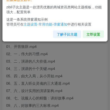
zibll子比主题是一款漂亮优雅的商城资讯类网站主题模板，功能
强大，配置简单
这是一条系统弹窗通知示例
管理员可在
主题设置-常用功能-弹窗通知
中进行相关设置
让你开口有结果，做有结果的演讲
了解子比主题
立即设置
课程目录：
01、开营致辞.mp4
02、一，伟大的习惯.mp4
03、二，演讲的八大价值.mp4
04、三，演讲的十个关键.mp4
05、四，由大入局，从小开始.mp4
06、五，直入听众灵魂的三大通道.mp4
07、六，设计实用的演讲架构.mp4
08、七、说服人心的精髓：讲好故事.mp4
09、八，好故事的三大标准.mp4