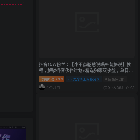
抖音15W粉丝：【小不点憨憨说唱科普解说】教
程，解锁抖音伙伴计划+精选独家双收益，单日
1k+
付费阅读
9.9
优秀博主内容分享
# 自媒体创作
￥
1个月前
0
383
93