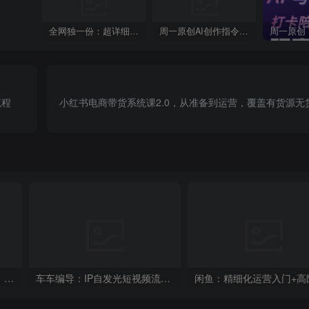
全网独一份：超详细的40+个自媒体赛道领域解析手册，让你的内容创作不再局限！
周一原创AI创作指令词：30+个领域赛道的创作提示词集合
流程
小红书电商带货系统课2.0，从准备到运营，覆盖有货源无
新人主播必学的20堂培训课，帮你直播能力快速打造的实操方法
车车编导：IP自发光短视频流量变现实操课，爆款短视频创作IP打造