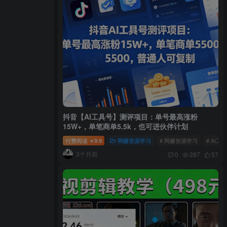
抖音【AI工具号】测评项目：单号最高涨粉
15W+，单笔商单5.5k，也可进伙伴计划
付费阅读
9.9
网赚资源学习
# 网赚资源学习
# AI工
￥
3个月前
0
287
57