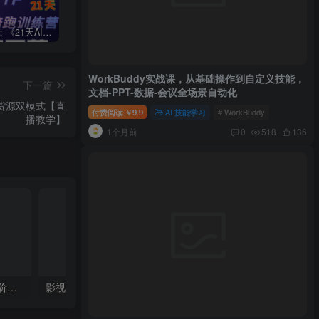
周一原创：《21天AI写作打卡陪跑训练营》全部内容讲解！（网站会员免费学习…）
小说推文：曼波推文玩法，起号快，流量猛，一天收益1k+
“不略”爆火简笔画书单号项目拆解，利用AI快速制作简笔画书单视频
WorkBuddy实战课，从基础操作到自定义技能，
下一篇
文档-PPT-数据-会议全场景自动化
货源双模式【直
付费阅读
9.9
AI 技能学习
# WorkBuddy
￥
播教学】
1个月前
0
518
136
闲鱼：精细化运营入门+高阶实战教学+运营思路，零成本零风险轻创业电商项目
影视飓风：玩转Apple Log，八节课带你用iPhone拍出电影感！