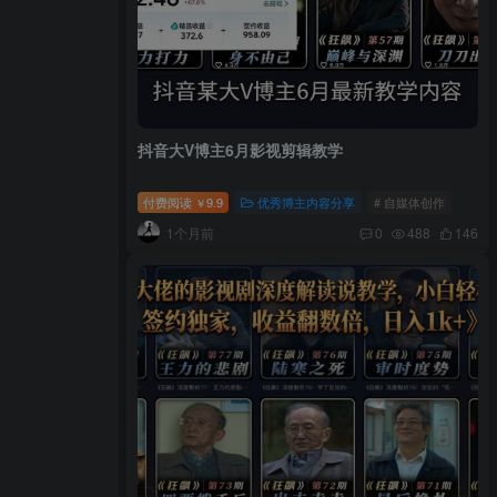
抖音大V博主6月影视剪辑教学
付费阅读
9.9
优秀博主内容分享
# 自媒体创作
￥
1个月前
0
488
146