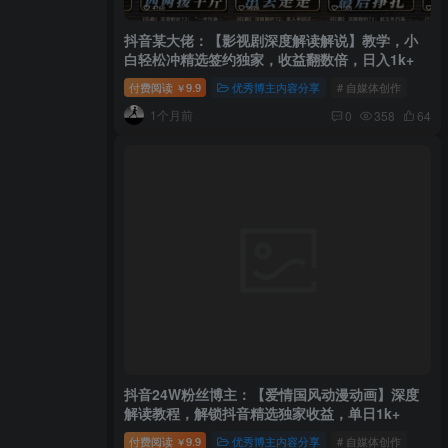
抖音某大佬：【影视剧深度解读解说】教学，小
白轻松冲精选签约独家，收益翻数倍，日入1k+
付费阅读
9.9
优秀博主内容分享
# 自媒体创作
￥
1个月前
0
358
64
抖音24W粉丝博主：【爱情国风动漫动画】深度
解读教程，解锁抖音精选独家收益，单日1k+
付费阅读
9.9
优秀博主内容分享
# 自媒体创作
￥