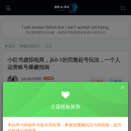
I can accept failure but I can’t accept not trying.
可以接受暂时的失败，但绝对不能接受未曾奋斗过的自己
首页
网赚资源学习
正文
小红书虚拟电商，从0-1的完整起号玩法，一个人
运营账号爆赚指南
yecao0080
关注
私信
1年前更新
0
371
66
主题模板推荐
本站学习AI创作与提示词应用，掌握短视频玩法与AI技能，提升
自媒体运营效率。