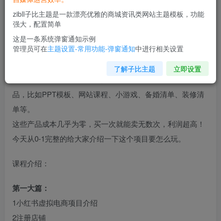
zibll子比主题是一款漂亮优雅的商城资讯类网站主题模板，功能
强大，配置简单
这是一条系统弹窗通知示例
管理员可在
主题设置-常用功能-弹窗通知
中进行相关设置
今天给大家分享的是《小红书虚拟电商》项目
了解子比主题
立即设置
在小红书上卖虚拟资料，就是开一家小店，卖各种虚拟产
品，比如PPT模板、网站课程、小游戏、备婚清单、装修清
单等。
这些产品成本几乎为零，买一次就能卖无数次，利润超高！
今天从0-1完整的给大家介绍一下这个项目要怎么玩。
课程介绍：
第一大篇：
1小红书虚拟电商项目介绍
2注册店铺