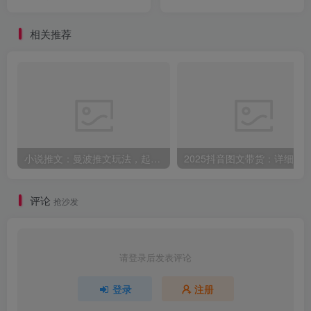
包+全流程讲解】
小红书虚拟店铺【视频教学
+飞书文档】
相关推荐
小说推文：曼波推文玩法，起号快，流量猛，一天收益1k+
评论
抢沙发
请登录后发表评论
登录
注册