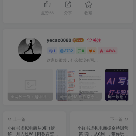
点赞
66
分享
收藏
yecao0080
关注
1
3732
0
4
144W+
这家伙很懒，什么都没有写...
全网独一份：超详细的40+个自媒体赛道领域解析手册，让你的内容创作不再局限！
周一原创AI创作指令词：30+个领域赛道的创作提示词集合
上一篇
下一篇
小红书虚拟电商从0到1拆
小红书虚拟电商掘金特训营
解：月入过W【附教育资料
第1期，从0到1，带你玩转