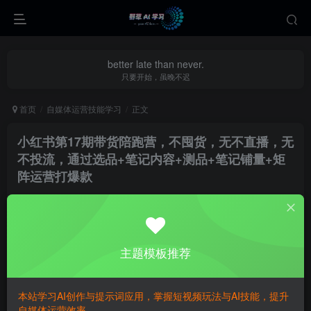
better late than never.
只要开始，虽晚不迟
首页
自媒体运营技能学习
正文
小红书第17期带货陪跑营，不囤货，无不直播，无
不投流，通过选品+笔记内容+测品+笔记铺量+矩
阵运营打爆款
yecao0080
关注
私信
1年前更新
0
465
112
主题模板推荐
本站学习AI创作与提示词应用，掌握短视频玩法与AI技能，提升
自媒体运营效率。