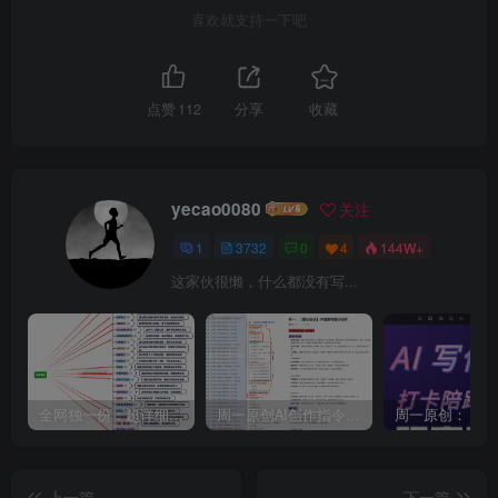
喜欢就支持一下吧
点赞
112
分享
收藏
yecao0080
关注
1
3732
0
4
144W+
这家伙很懒，什么都没有写...
全网独一份：超详细的40+个自媒体赛道领域解析手册，让你的内容创作不再局限！
周一原创AI创作指令词：30+个领域赛道的创作提示词集合
上一篇
下一篇