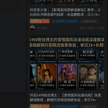
抖音某大佬：【影视剧深度解读解说】教学，小
白轻松冲精选签约独家，收益翻数倍，日入1k+
付费阅读
9.9
优秀博主内容分享
# 自媒体创作
￥
1个月前
0
357
64
抖音24W粉丝博主：【爱情国风动漫动画】深度
解读教程，解锁抖音精选独家收益，单日1k+
付费阅读
9.9
优秀博主内容分享
# 自媒体创作
￥