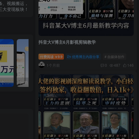
头条、视频搬运，
三大变现板块！
抖音大V博主6月影视剪辑教学
付费阅读
9.9
优秀博主内容分享
# 自媒体创作
￥
1个月前
0
487
146
快手图文带货新玩法，用这个方法零门槛，6个月收入87249（保姆级详细教程）
闲鱼：精细化运营入门+高阶实战教学+运营思路，零成本零风险轻创业电商项目