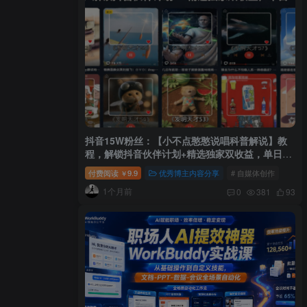
抖音15W粉丝：【小不点憨憨说唱科普解说】教
程，解锁抖音伙伴计划+精选独家双收益，单日
1k+
付费阅读
9.9
优秀博主内容分享
# 自媒体创作
￥
1个月前
0
381
93