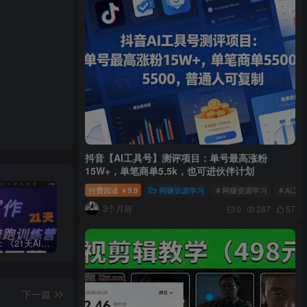
抖音【AI工具号】测评项目：单号最高涨粉
15W+，单笔商单5.5k，也可进伙伴计划
付费阅读
9.9
网赚资源学习
# 网赚资源学习
# AI工
￥
3个月前
0
287
57
周一原创：《21天AI写作打卡陪跑训练营》全部内容讲解！（网站会员免费学习…）
小说推文：曼波推文玩法，起号快，流量猛，一天收益1k+
“不略”爆火简笔画书单号项目拆解，利用AI快速制作简笔画书单视频
下一篇