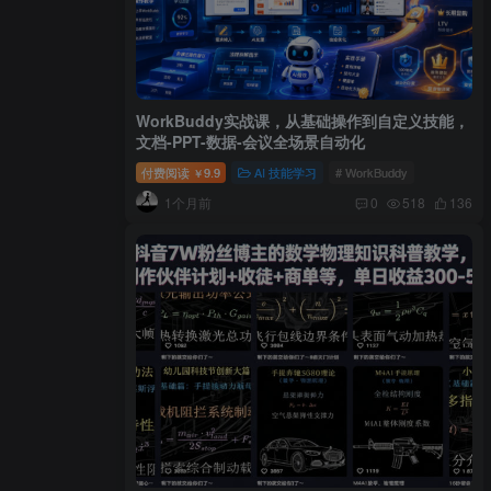
WorkBuddy实战课，从基础操作到自定义技能，
文档-PPT-数据-会议全场景自动化
付费阅读
9.9
AI 技能学习
# WorkBuddy
￥
1个月前
0
518
136