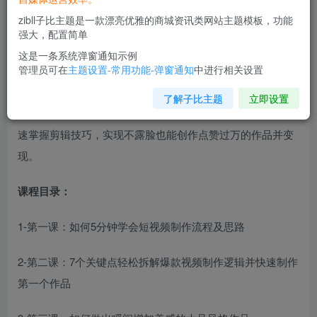
zibll子比主题是一款漂亮优雅的商城资讯类网站主题模板，功能
强大，配置简单
这是一条系统弹窗通知示例
管理员可在
主题设置-常用功能-弹窗通知
中进行相关设置
该课程系统讲解短视频从制作到变现的全流程，包含爆款拆
了解子比主题
立即设置
解、画面处理、版权保护等核心技能，通过9节课帮助学员快
速掌握剪辑技巧，实现不露脸也能创作点赞过万的作品并变
现。
课程目录：
1-第一课：如何5分钟学会短视频制作流程及思路
2-第二课：7个关键点轻松拆解爆款视频制作逻辑并快速制作
第一个作品