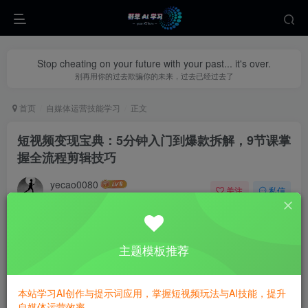
Stop cheating on your future with your past... it's over.
别再用你的过去欺骗你的未来，过去已经过去了
首页
自媒体运营技能学习
正文
短视频变现宝典：5分钟入门到爆款拆解，9节课掌
握全流程剪辑技巧
yecao0080
关注
私信
1年前更新
0
229
112
主题模板推荐
本站学习AI创作与提示词应用，掌握短视频玩法与AI技能，提升
自媒体运营效率。