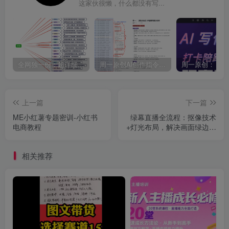
这家伙很懒，什么都没有写...
全网独一份：超详细的40+个自媒体赛道领域解析手册，让你的内容创作不再局限！
周一原创AI创作指令词：30+个领域赛道的创作提示词集合
上一篇
下一篇
ME小红薯专题密训-小红书
绿幕直播全流程：抠像技术
电商教程
+灯光布局，解决画面绿边虚
焦等12类问题
相关推荐