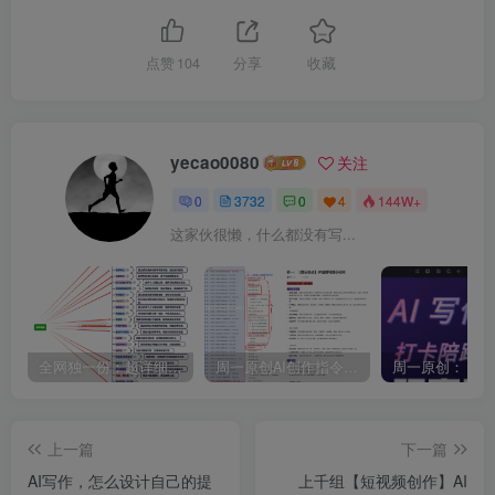
点赞
104
分享
收藏
yecao0080
关注
0
3732
0
4
144W+
这家伙很懒，什么都没有写...
全网独一份：超详细的40+个自媒体赛道领域解析手册，让你的内容创作不再局限！
周一原创AI创作指令词：30+个领域赛道的创作提示词集合
上一篇
下一篇
AI写作，怎么设计自己的提
上千组【短视频创作】AI