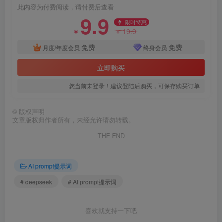
此内容为付费阅读，请付费后查看
9.9
限时特惠
19.9
￥
￥
免费
免费
月度/年度会员
终身会员
立即购买
您当前未登录！建议登陆后购买，可保存购买订单
©
版权声明
文章版权归作者所有，未经允许请勿转载。
THE END
AI prompt提示词
# deepseek
# AI prompt提示词
喜欢就支持一下吧