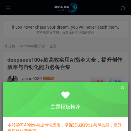
If you never chase your dream, you will never catch them.
若不去追逐梦想，你将永远无法抓住梦想
首页
AI prompt提示词
正文
deepseek100+款高效实用AI指令大全，提升创作
效率与自动化能力必备合集
yecao0080
关注
私信
1年前更新
0
310
104
主题模板推荐
本站学习AI创作与提示词应用，掌握短视频玩法与AI技能，提升
自媒体运营效率。