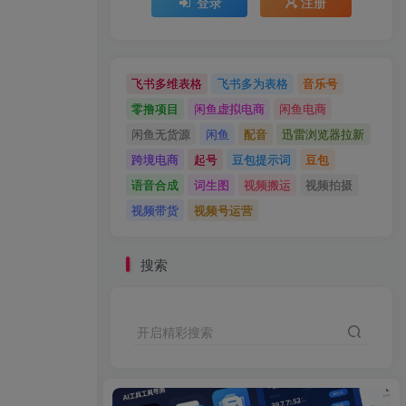
登录
注册
飞书多维表格
飞书多为表格
音乐号
零撸项目
闲鱼虚拟电商
闲鱼电商
闲鱼无货源
闲鱼
配音
迅雷浏览器拉新
跨境电商
起号
豆包提示词
豆包
语音合成
词生图
视频搬运
视频拍摄
视频带货
视频号运营
搜索
开启精彩搜索