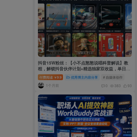
抖音15W粉丝：【小不点憨憨说唱科普解说】教
程，解锁抖音伙伴计划+精选独家双收益，单日
1k+
付费阅读
9.9
优秀博主内容分享
# 自媒体创作
￥
1个月前
0
383
93