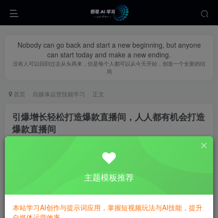
Nobody can go back and start a new beginning, but anyone
can start today and make a new ending.
没有人可以回到过去从头再来，但是每个人都可以从今天开始，创造一个全新的结
局
首页
自媒体运营技能学习
正文
引爆增长轻松打造爆款直播间，​人人都有机会打造
爆款直播间
yecao0080
关注
私信
1年前更新
0
493
96
主题模板推荐
本站学习AI创作与提示词应用，掌握短视频玩法与AI技能，提升
自媒体运营效率。