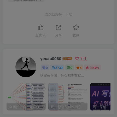
喜欢就支持一下吧
点赞
96
分享
收藏
yecao0080
关注
0
3732
0
4
144W+
这家伙很懒，什么都没有写...
全网独一份：超详细的40+个自媒体赛道领域解析手册，让你的内容创作不再局限！
周一原创AI创作指令词：30+个领域赛道的创作提示词集合