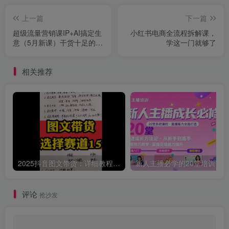
上一篇
下一篇
超级流量营销课IP+AI搞定生
小红书电商全流程拆解课，
意（5月新课）干货十足的流
学这一门就够了
量指南
相关推荐
2025抖音图文带货：详细教程，账号装修定位，素材获取技巧，挂车变现方法…
评论
抢沙发