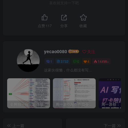
喜欢就支持一下吧
点赞
117
分享
收藏
yecao0080
关注
1
3732
0
4
144W+
这家伙很懒，什么都没有写...
全网独一份：超详细的40+个自媒体赛道领域解析手册，让你的内容创作不再局限！
周一原创AI创作指令词：30+个领域赛道的创作提示词集合
上一篇
下一篇