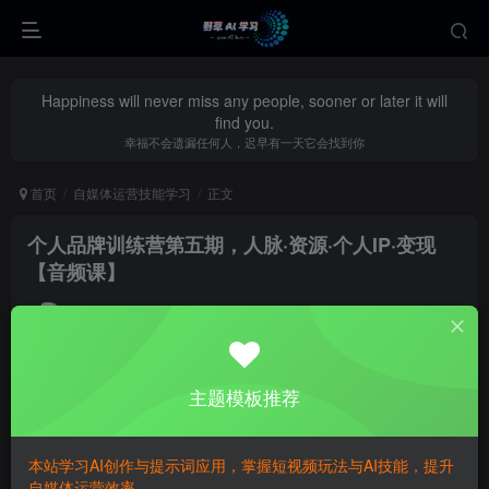
Happiness will never miss any people, sooner or later it will
find you.
幸福不会遗漏任何人，迟早有一天它会找到你
首页
自媒体运营技能学习
正文
个人品牌训练营第五期，人脉·资源·个人IP·变现
【音频课】
yecao0080
关注
私信
1年前更新
0
309
117
主题模板推荐
本站学习AI创作与提示词应用，掌握短视频玩法与AI技能，提升
自媒体运营效率。