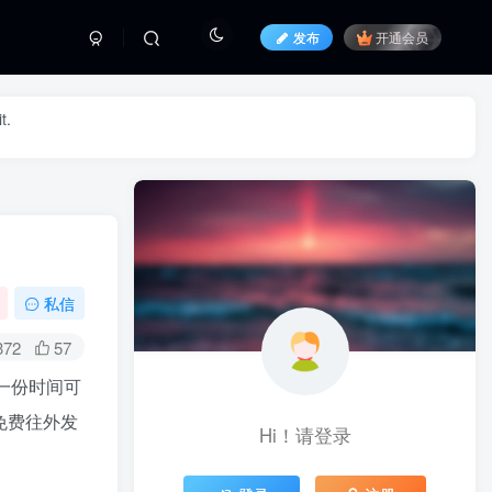
发布
开通会员
t.
私信
372
57
一份时间可
免费往外发
Hi！请登录