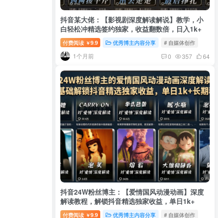
抖音某大佬：【影视剧深度解读解说】教学，小
白轻松冲精选签约独家，收益翻数倍，日入1k+
付费阅读
9.9
优秀博主内容分享
# 自媒体创作
￥
1个月前
0
357
64
抖音24W粉丝博主：【爱情国风动漫动画】深度
解读教程，解锁抖音精选独家收益，单日1k+
付费阅读
9.9
优秀博主内容分享
# 自媒体创作
￥