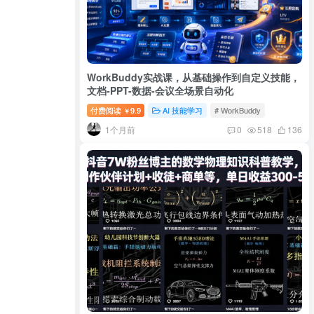
WorkBuddy实战课，从基础操作到自定义技能，
文档-PPT-数据-会议全场景自动化
付费阅读
9.9
AI 技能学习
# WorkBuddy
￥
1个月前
0
518
136