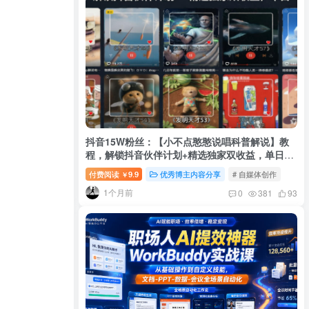
抖音15W粉丝：【小不点憨憨说唱科普解说】教
程，解锁抖音伙伴计划+精选独家双收益，单日
1k+
付费阅读
9.9
优秀博主内容分享
# 自媒体创作
￥
1个月前
0
381
93