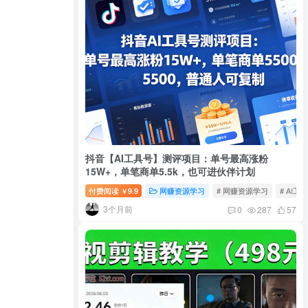
抖音【AI工具号】测评项目：单号最高涨粉
15W+，单笔商单5.5k，也可进伙伴计划
付费阅读
9.9
网赚资源学习
# 网赚资源学习
# AI工
￥
3个月前
0
287
57