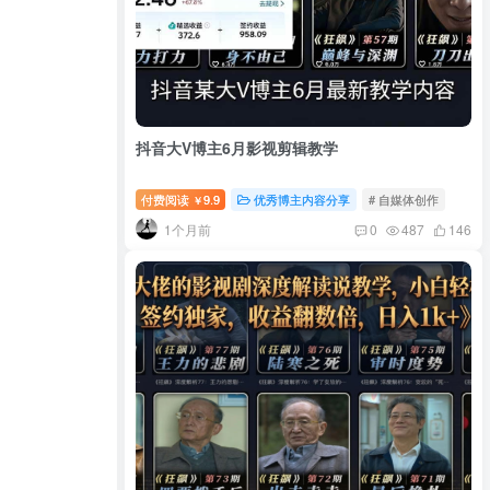
抖音大V博主6月影视剪辑教学
付费阅读
9.9
优秀博主内容分享
# 自媒体创作
￥
1个月前
0
487
146