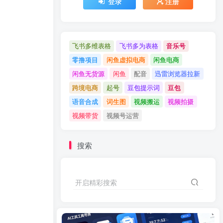
登录
注册
飞书多维表格
飞书多为表格
音乐号
零撸项目
闲鱼虚拟电商
闲鱼电商
闲鱼无货源
闲鱼
配音
迅雷浏览器拉新
跨境电商
起号
豆包提示词
豆包
语音合成
词生图
视频搬运
视频拍摄
视频带货
视频号运营
搜索
开启精彩搜索