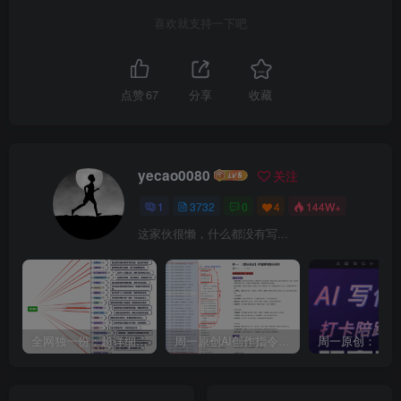
喜欢就支持一下吧
点赞
67
分享
收藏
yecao0080
关注
1
3732
0
4
144W+
这家伙很懒，什么都没有写...
全网独一份：超详细的40+个自媒体赛道领域解析手册，让你的内容创作不再局限！
周一原创AI创作指令词：30+个领域赛道的创作提示词集合