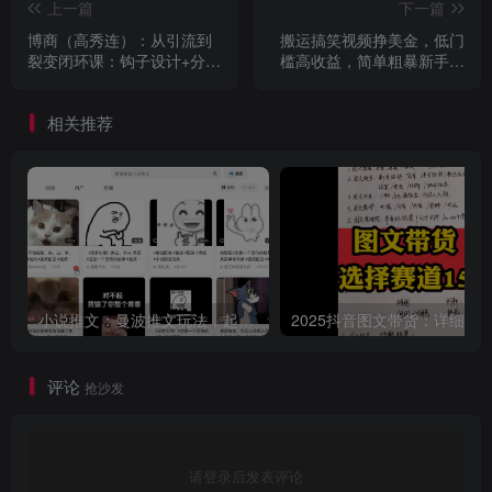
上一篇
下一篇
博商（高秀连）：从引流到
搬运搞笑视频挣美金，低门
裂变闭环课：钩子设计+分层
槛高收益，简单粗暴新手月
运营策略，朋友圈粘性+超级
入上千美刀
用户激活
相关推荐
小说推文：曼波推文玩法，起号快，流量猛，一天收益1k+
评论
抢沙发
请登录后发表评论