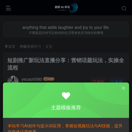
anything that adds laughter and joy to your life.
不要延迟任何可以给你的生活带来欢笑与快乐的事情
首页
网赚资源学习
正文
短剧推广新玩法直播分享：营销话题玩法，实操全
流程
yecao0080
关注
私信
1年前更新
0
506
67
主题模板推荐
本站学习AI创作与提示词应用，掌握短视频玩法与AI技能，提升
自媒体运营效率。