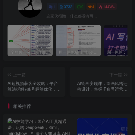
1
3732
0
4
144W+
这家伙很懒，什么都没有写...
全网独一份：超详细的40+个自媒体赛道领域解析手册，让你的内容创作不再局限！
周一原创AI创作指令词：30+个领域赛道的创作提示词集合
上一篇
下一篇
AI短视频获客全攻略：平台
AI绘画变现课，绘画风格迁
算法拆解+账号标签优化，百
移设计，掌握IP账号运营技
条日更与爆款选题方法
巧，打造爆款内容
相关推荐