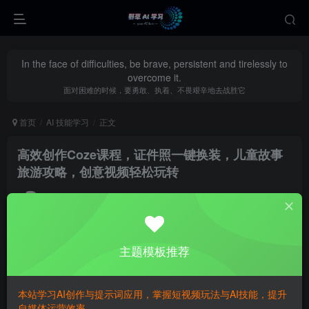
In the face of difficulties, be brave, persistent and tirelessly to
overcome it.
面对困难的时候，要勇敢、执着、不畏艰辛地去战胜它
首页
AI 技能学习
正文
高效创作Coze课程，证件照一键换装，儿童故事
旅游攻略，创意视频轻松玩转
yecao0080
关注
私信
1年前更新
0
318
106
主题模板推荐
本站学习AI创作与提示词应用，掌握短视频玩法与AI技能，提升
自媒体运营效率。