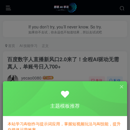
If you don’t try, you’ll never know. So try.
如果你不去试，你永远也不知道结果，所以去试试吧
首页
AI 技能学习
正文
百度数字人直播新风口2.0来了！全程AI驱动无需
真人，单账号日入700+
yecao0080
关注
私信
1年前更新
0
318
53
主题模板推荐
本站学习AI创作与提示词应用，掌握短视频玩法与AI技能，提升
自媒体运营效率。