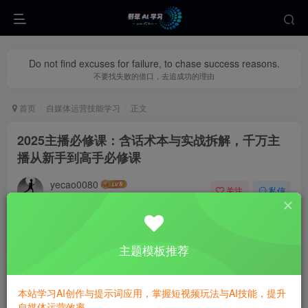
Do not find excuses for failure, to chase success reasons.
不要找失败的借口，去追成功的理由
首页
自媒体运营技能学习
正文
2025主播必修课：含话术本与实战拆解，千万主
播从新手到高手必修课
yecao0080
关注
私信
1年前更新
0
318
130
主题模板推荐
本站学习AI创作与提示词应用，掌握短视频玩法与AI技能，提升
自媒体运营效率。