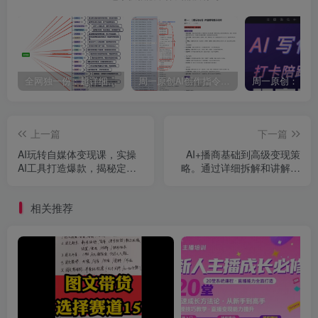
全网独一份：超详细的40+个自媒体赛道领域解析手册，让你的内容创作不再局限！
周一原创AI创作指令词：30+个领域赛道的创作提示词集合
上一篇
下一篇
AI玩转自媒体变现课，实操
AI+播商基础到高级变现策
AI工具打造爆款，揭秘定位
略。通过详细拆解和讲解，
与收益绝密流程
实现商业变现。
相关推荐