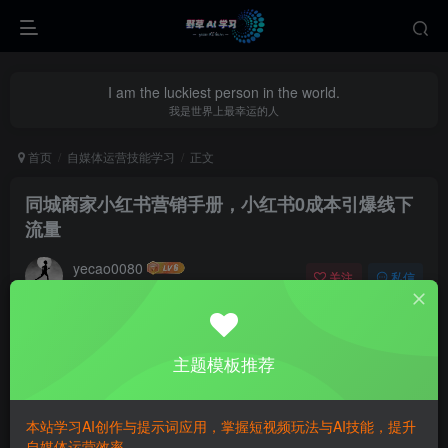
I am the luckiest person in the world.
我是世界上最幸运的人
首页
自媒体运营技能学习
正文
同城商家小红书营销手册，小红书0成本引爆线下
流量
yecao0080
关注
私信
1年前更新
0
236
66
主题模板推荐
本站学习AI创作与提示词应用，掌握短视频玩法与AI技能，提升
自媒体运营效率。