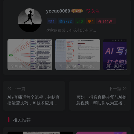
yecao0080
关注
1
3732
0
4
144W+
这家伙很懒，什么都没有写...
全网独一份：超详细的40+个自媒体赛道领域解析手册，让你的内容创作不再局限！
周一原创AI创作指令词：30+个领域赛道的创作提示词集合
上一篇
下一篇
AI+直播运营全流程，包括直
蓉姐：抖音直播带货与AI创
播运营技巧，AI技术应用，
意视频，帮助你成为直播带
视频制作与推广等
货与AI创意达人
相关推荐