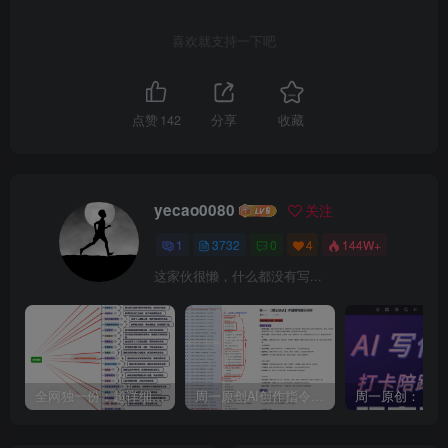
喜欢就支持一下吧
点赞
142
分享
收藏
yecao0080
关注
1
3732
0
4
144W+
这家伙很懒，什么都没有写...
全网独一份：超详细的40+个自媒体赛道领域解析手册，让你的内容创作不再局限！
周一原创AI创作指令词：30+个领域赛道的创作提示词集合