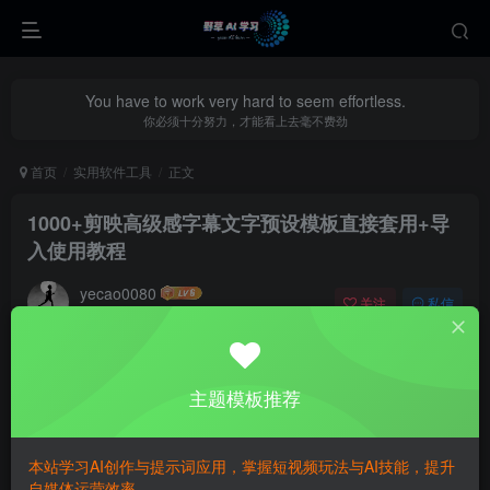
You have to work very hard to seem effortless.
你必须十分努力，才能看上去毫不费劲
首页
实用软件工具
正文
1000+剪映高级感字幕文字预设模板直接套用+导
入使用教程
yecao0080
关注
私信
29天前更新
0
217
142
1000+剪映
高级感字幕
文字预设模板直接套用+导入使用教
主题模板推荐
程
本站学习AI创作与提示词应用，掌握短视频玩法与AI技能，提升
自媒体运营效率。