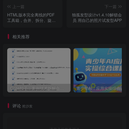
上一篇
下一篇
HTML版本完全离线的PDF
独孤发型设计v1.4.10解锁会
工具箱，合并、拆分、旋
员 用自己的照片试发型APP
转、删除、PDF转图片、图
片转PDF
相关推荐
Coze扣子：案例技术拆解合集，83套实战案例详解与操作技巧
青少年A
评论
抢沙发