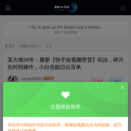
I try to give up the dream just a dream.
努力了才叫梦想
首页
网赚资源学习
正文
某大佬26年：最新【快手短视频带货】玩法，碎片
化时间操作，小白也能日出百单
yecao0080
关注
私信
31天前更新
0
338
114
主题模板推荐
本站学习AI创作与提示词应用，掌握短视频玩法与AI技能，提升
自媒体运营效率。