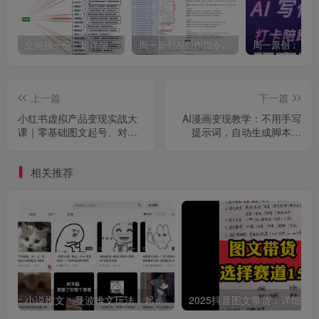
全网独一份：超详细的40+个自媒体赛道领域解析手册，让你的内容创作不再局限！
周一原创AI创作指令词：30+个领域赛道的创作提示词集合
上一篇
下一篇
小红书虚拟产品变现实战大
AI漫画变现教学：不用手写
课｜零基础图文起号、对标
提示词，自动生成脚本文
仿写、流量引流、合规资
案，一份伙伴计划万播5-10
质、货源货盘全落地教程
米，一条爆款推文收益上W
相关推荐
小说推文：曼波推文玩法，起号快，流量猛，一天收益1k+