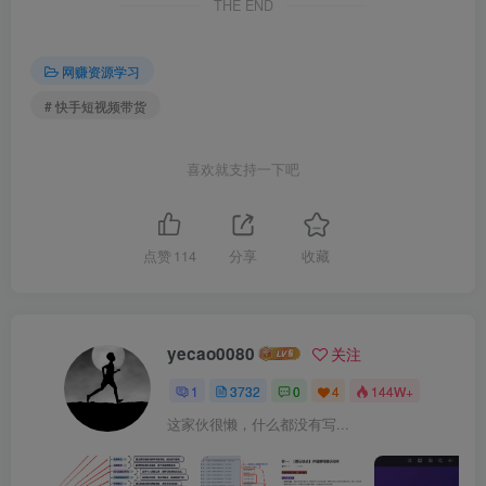
THE END
网赚资源学习
# 快手短视频带货
喜欢就支持一下吧
点赞
114
分享
收藏
yecao0080
关注
1
3732
0
4
144W+
这家伙很懒，什么都没有写...