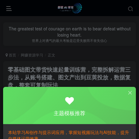
The greatest test of courage on earth is to bear defeat without
losing heart.
世界上对勇气的最大考验是忍受失败而不丧失信心
首页
网赚资源学习
正文
零基础图文带货快速起量训练营，完整拆解运营三
步法，从账号搭建、图文产出到豆荚投放，数据复
盘，整套可复制玩法
yecao0080
关注
私信
35天前更新
0
217
84
主题模板推荐
本站学习AI创作与提示词应用，掌握短视频玩法与AI技能，提升
自媒体运营效率。