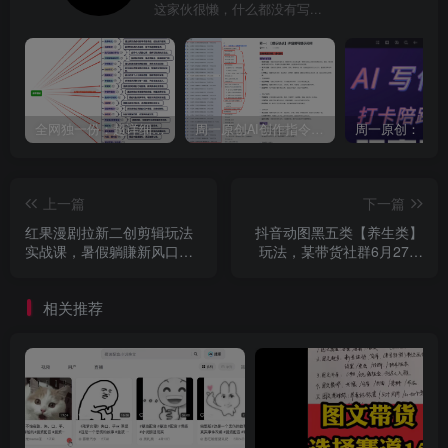
这家伙很懒，什么都没有写...
全网独一份：超详细的40+个自媒体赛道领域解析手册，让你的内容创作不再局限！
周一原创AI创作指令词：30+个领域赛道的创作提示词集合
上一篇
下一篇
红果漫剧拉新二创剪辑玩法
抖音动图黑五类【养生类】
实战课，暑假躺賺新风口，
玩法，某带货社群6月27日
单个新用户佣金7米，日入4
分享课，即学即用快速变现
位数
相关推荐