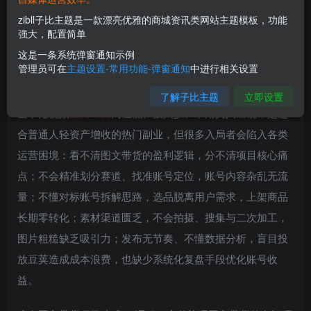
zibll子比主题是一款漂亮优雅的商城资讯类网站主题模板，功能
强大，配置简单
这是一条系统弹窗通知示例
管理员可在
主题设置-常用功能-弹窗通知
中进行相关设置
了解子比主题
立即设置
当下短视频
图文带货
门槛低、投入少、不用真人出镜，是适
合普通人轻资产增收的热门副业，但很多入局者会陷入各类
运营困境：看不清图文带货的盈利逻辑，分不清项目核心痛
点；不会精准划分赛道、找准账号定位，账号内容杂乱无流
量；不懂对标账号拆解思路，选品脱离用户需求，上架商品
长期零转化；素材渠道匮乏，不会拍摄、搜集与二次加工，
图片粗糙缺乏吸引力；发布无节奏、不懂数据分析，盲目投
放豆荚造成成本浪费，也缺少系统化复盘手段优化账号收
益。