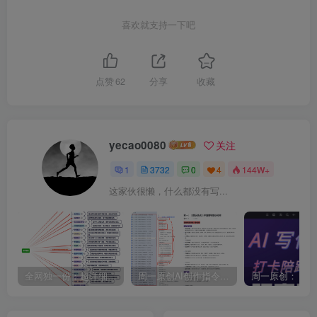
喜欢就支持一下吧
点赞
62
分享
收藏
yecao0080
关注
1
3732
0
4
144W+
这家伙很懒，什么都没有写...
全网独一份：超详细的40+个自媒体赛道领域解析手册，让你的内容创作不再局限！
周一原创AI创作指令词：30+个领域赛道的创作提示词集合