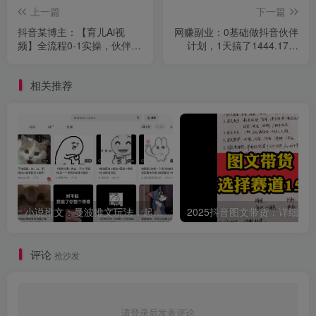
上一篇
下一篇
抖音某博主：【育儿Ai视
网赚副业：0基础做抖音伙伴
频】全流程0-1实操，伙伴计
计划，1天搞了1444.17？
划+分成计划+商单收徒等多
【保姆级教程】
种收益，日入300+
相关推荐
小说推文：曼波推文玩法，起号快，流量猛，一天收益1k+
评论
抢沙发
请登录后发表评论