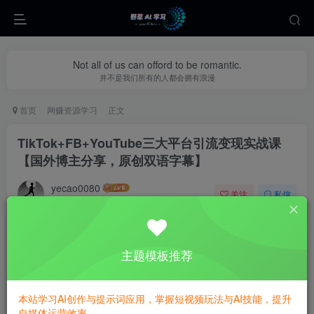
Not all of us can offord to be romantic.
并不是我们所有的人都会拥有浪漫
首页
网赚资源学习
正文
TikTok+FB+YouTube三大平台引流变现实战课
【国外博主分享，原创双语字幕】
yecao0080
关注
私信
1个月前更新
0
358
62
主题模板推荐
本站学习AI创作与提示词应用，掌握短视频玩法与AI技能，提升
自媒体运营效率。