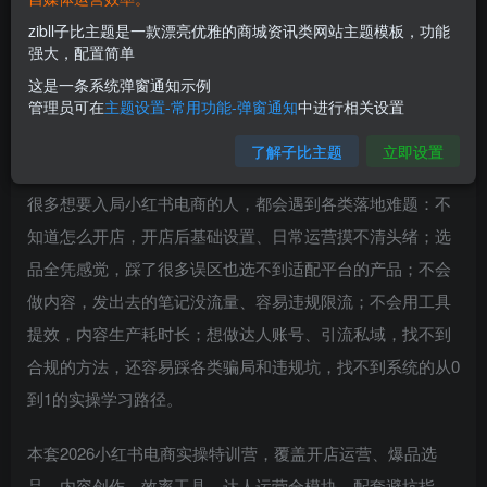
zibll子比主题是一款漂亮优雅的商城资讯类网站主题模板，功能
强大，配置简单
这是一条系统弹窗通知示例
管理员可在
主题设置-常用功能-弹窗通知
中进行相关设置
课程介绍
了解子比主题
立即设置
很多想要入局小红书电商的人，都会遇到各类落地难题：不
知道怎么开店，开店后基础设置、日常运营摸不清头绪；选
品全凭感觉，踩了很多误区也选不到适配平台的产品；不会
做内容，发出去的笔记没流量、容易违规限流；不会用工具
提效，内容生产耗时长；想做达人账号、引流私域，找不到
合规的方法，还容易踩各类骗局和违规坑，找不到系统的从0
到1的实操学习路径。
本套2026小红书电商实操特训营，覆盖开店运营、爆品选
品、内容创作、效率工具、达人运营全模块，配套避坑指