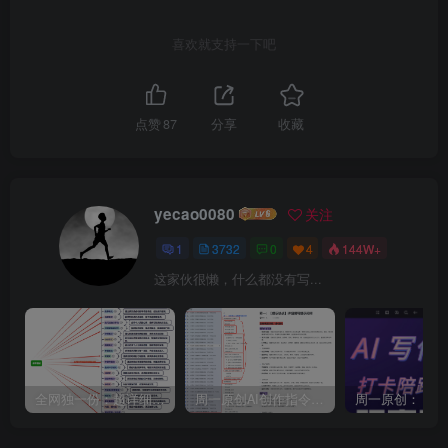
喜欢就支持一下吧
点赞
87
分享
收藏
yecao0080
关注
1
3732
0
4
144W+
这家伙很懒，什么都没有写...
全网独一份：超详细的40+个自媒体赛道领域解析手册，让你的内容创作不再局限！
周一原创AI创作指令词：30+个领域赛道的创作提示词集合