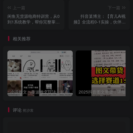
上一篇
下一篇
闲鱼无货源电商特训营，从0
抖音某博主：【育儿Ai视
到1系统教学，帮你完整掌握
频】全流程0-1实操，伙伴计
闲鱼无货源电商的运营方法
划+分成计划+商单收徒等多
种收益，日入300+
相关推荐
小说推文：曼波推文玩法，起号快，流量猛，一天收益1k+
评论
抢沙发