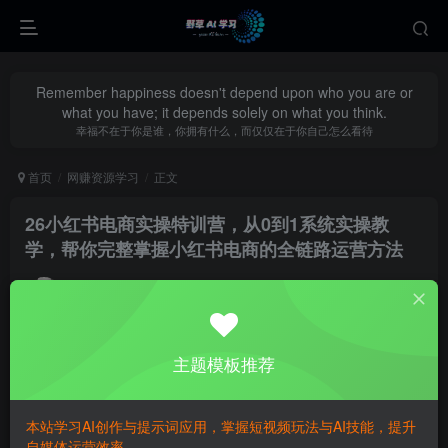
Remember happiness doesn't depend upon who you are or
what you have; it depends solely on what you think.
幸福不在于你是谁，你拥有什么，而仅仅在于你自己怎么看待
首页
网赚资源学习
正文
26小红书电商实操特训营，从0到1系统实操教
学，帮你完整掌握小红书电商的全链路运营方法
yecao0080
关注
私信
1个月前更新
0
283
87
主题模板推荐
本站学习AI创作与提示词应用，掌握短视频玩法与AI技能，提升
自媒体运营效率。