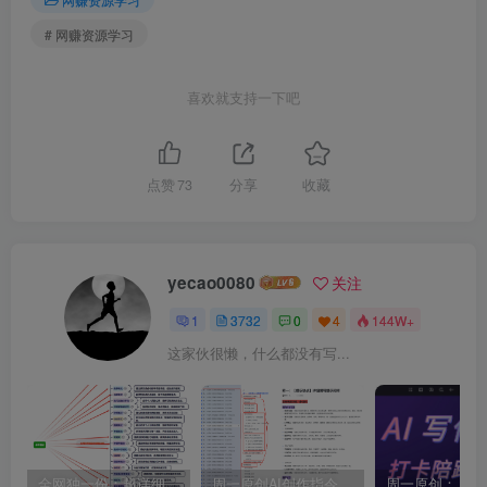
# 网赚资源学习
喜欢就支持一下吧
点赞
73
分享
收藏
yecao0080
关注
1
3732
0
4
144W+
这家伙很懒，什么都没有写...
全网独一份：超详细的40+个自媒体赛道领域解析手册，让你的内容创作不再局限！
周一原创AI创作指令词：30+个领域赛道的创作提示词集合