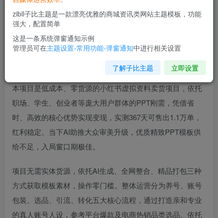
zibll子比主题是一款漂亮优雅的商城资讯类网站主题模板，功能
强大，配置简单
这是一条系统弹窗通知示例
管理员可在
主题设置-常用功能-弹窗通知
中进行相关设置
了解子比主题
立即设置
本项目是低成本、零货源的小红书虚拟资料卖货项目，依托
职场、学生、创业者等庞大用户群体的PPT刚需，凭借省
时、高效的核心优势实现变现，实测367天可售出1.1万单，
红利稳定。当下AI助推大众审美升级，优质精致PPT模板供
给不足，入局窗口期极佳。
项目无需实体货源，依托AI生成、全网整合、精品打包三种
方式获取模板素材，操作零门槛。整体运营分为养号、账号
包装、选品、引流、转化五大核心流程，通过打造亲和专业
的真人账号人设，参考平台爆款及电商热销品类选品。依托