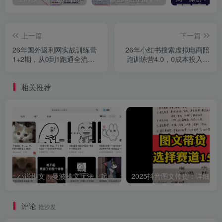
上一篇
下一篇
26年国外返利网实战训练营
26年小红书搜索虚拟电商陪
1+2期，从0到1跑通全流
跑训练营4.0，0成本投入，
程，月入5000美刀不难
操作简单，月1w+被动收入
（更新）
相关推荐
小说推文：曼波推文玩法，起号快，流量猛，一天收益1k+
评论
抢沙发