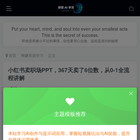
Put your heart, mind, and soul into even your smallest acts.
This is the secret of success.
即便是再微小不过的事情，你也要用心去做。这就是成功的秘密
首页
网赚资源学习
正文
小红书卖职场PPT，367天卖了6位数，从0-1全流
程讲解
yecao0080
关注
私信
1个月前更新
0
442
73
主题模板推荐
本站学习AI创作与提示词应用，掌握短视频玩法与AI技能，提升
自媒体运营效率。