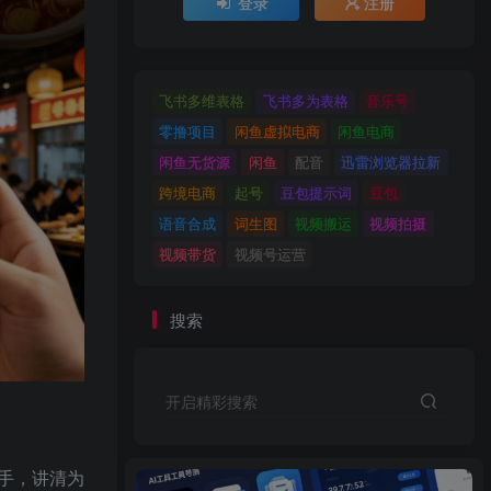
登录
注册
飞书多维表格
飞书多为表格
音乐号
零撸项目
闲鱼虚拟电商
闲鱼电商
闲鱼无货源
闲鱼
配音
迅雷浏览器拉新
跨境电商
起号
豆包提示词
豆包
语音合成
词生图
视频搬运
视频拍摄
视频带货
视频号运营
搜索
开启精彩搜索
手，讲清为