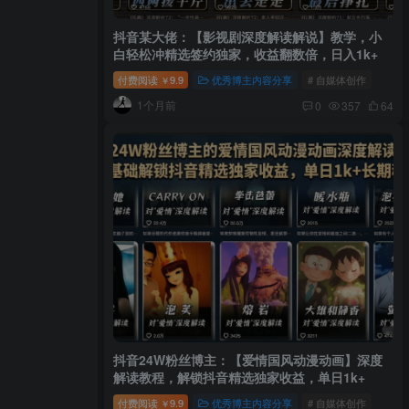
抖音某大佬：【影视剧深度解读解说】教学，小
白轻松冲精选签约独家，收益翻数倍，日入1k+
付费阅读
9.9
优秀博主内容分享
# 自媒体创作
￥
1个月前
0
357
64
抖音24W粉丝博主：【爱情国风动漫动画】深度
解读教程，解锁抖音精选独家收益，单日1k+
付费阅读
9.9
优秀博主内容分享
# 自媒体创作
￥