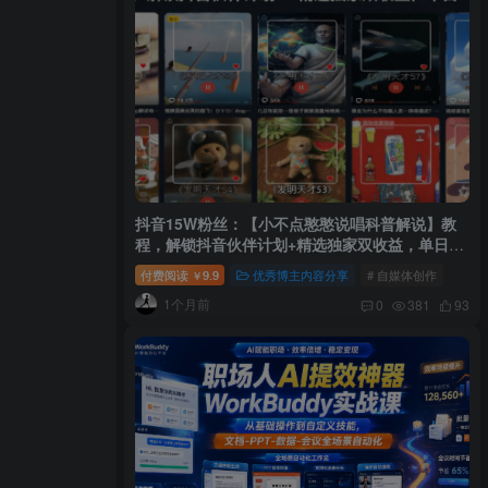
抖音15W粉丝：【小不点憨憨说唱科普解说】教
程，解锁抖音伙伴计划+精选独家双收益，单日
1k+
付费阅读
9.9
优秀博主内容分享
# 自媒体创作
￥
1个月前
0
381
93