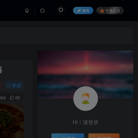
发布
开通会员
器
私信
464
95
Hi！请登录