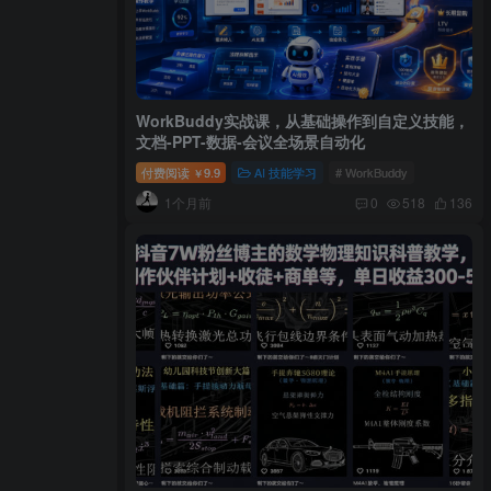
WorkBuddy实战课，从基础操作到自定义技能，
文档-PPT-数据-会议全场景自动化
付费阅读
9.9
AI 技能学习
# WorkBuddy
￥
1个月前
0
518
136