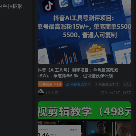
4种拍摄形
抖音【AI工具号】测评项目：单号最高涨粉
15W+，单笔商单5.5k，也可进伙伴计划
付费阅读
9.9
网赚资源学习
# 网赚资源学习
# AI工
￥
3个月前
0
287
57