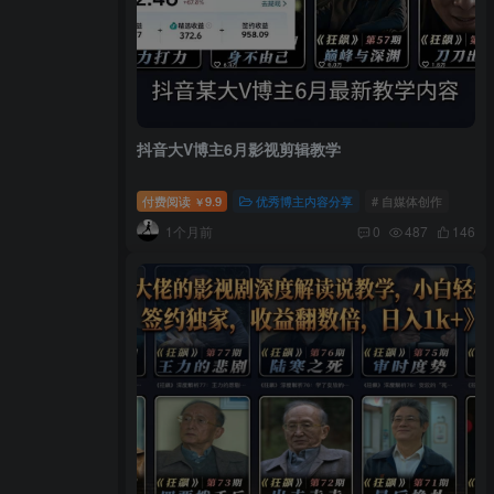
抖音大V博主6月影视剪辑教学
付费阅读
9.9
优秀博主内容分享
# 自媒体创作
￥
1个月前
0
487
146