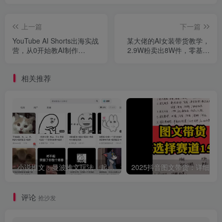
上一篇
下一篇
YouTube AI Shorts出海实战
某大佬的AI女装带货教学，
营，从0开始教AI制作
2.9W粉卖出8W件，零基础
Shorts，开通YPP变现，月
也能照搬
入万刀
相关推荐
小说推文：曼波推文玩法，起号快，流量猛，一天收益1k+
评论
抢沙发