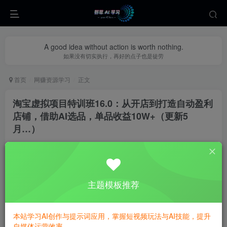
A good idea without action is worth nothing.
如果没有切实执行，再好的点子也是徒劳
首页
网赚资源学习
正文
淘宝虚拟项目特训班16.0：从开店到打造自动盈利
店铺，借助AI选品，单品收益10W+（更新5
月…）
yecao0080
关注
私信
1个月前更新
0
359
144
主题模板推荐
本站学习AI创作与提示词应用，掌握短视频玩法与AI技能，提升
自媒体运营效率。