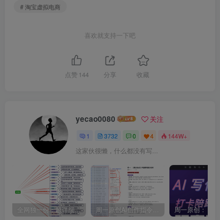
# 淘宝虚拟电商
喜欢就支持一下吧
点赞
144
分享
收藏
yecao0080
关注
1
3732
0
4
144W+
这家伙很懒，什么都没有写...
全网独一份：超详细的40+个自媒体赛道领域解析手册，让你的内容创作不再局限！
周一原创AI创作指令词：30+个领域赛道的创作提示词集合