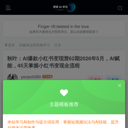
Finger rift,twisted in the love.
如果你为着错过夕阳而哭泣，那么你就要错群星了
首页
自媒体运营技能学习
正文
秋叶：AI爆款小红书变现营62期2026年5月，AI赋
能，45天掌握小红书变现全流程
yecao0080
关注
私信
2个月前更新
0
295
88
主题模板推荐
本站学习AI创作与提示词应用，掌握短视频玩法与AI技能，提升
自媒体运营效率。