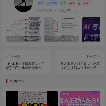
0
3732
0
4
144W+
这家伙很懒，什么都没有写...
全网独一份：超详细的40+个自媒体赛道领域解析手册，让你的内容创作不再局限！
周一原创AI创作指令词：30+个领域赛道的创作提示词集合
上一篇
下一篇
Tiktok下载注册发布，适合
素人带货入门全案，一站式
新手的Tiktok全流程操作
打通短视频与直播带货从认
知、起号、实操到变现的完
整闭环
相关推荐