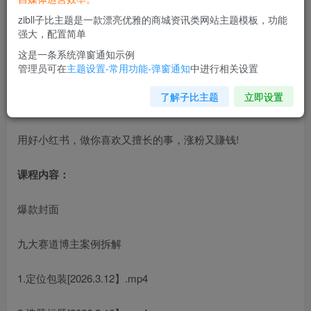
zibll子比主题是一款漂亮优雅的商城资讯类网站主题模板，功能
强大，配置简单
这是一条系统弹窗通知示例
管理员可在
主题设置-常用功能-弹窗通知
中进行相关设置
5月24更新62期，秋叶老师的课。强烈推荐！！！26年最强
了解子比主题
立即设置
小红书课程！！！
用好小红书，做你喜欢又擅长的事，涨粉又賺钱!
课程内容：
爆款封面
九大赛道博主案例拆解
1.定位包装[2026.3.12】.mp4