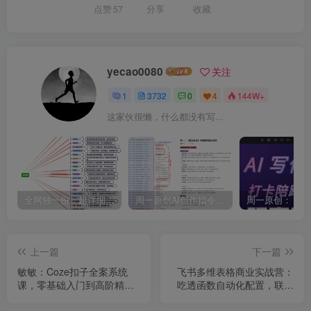
点赞
57
分享
收藏
yecao0080
关注
1
3732
0
4
144W+
这家伙很懒，什么都没有写...
全网独一份：超详细的40+个自媒体赛道领域解析手册，让你的内容创作不再局限！
周一原创AI创作指令词：30+个领域赛道的创作提示词集合
上一篇
下一篇
敏敏：Coze扣子全案系统
飞书多维表格商业实战营：
课，零基础入门到高阶精
吃透函数自动化配置，联动
通，智能体搭建+全品类工作
机器人工作流解锁多元变现