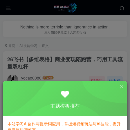
Nothing is more terrible than ignorance in action.
最可怕的事莫过于无知而行动
首页
AI 技能学习
正文
26飞书【多维表格】商业变现陪跑营，巧用工具流
量双杠杆
yecao0080
关注
私信
2个月前更新
0
264
57
主题模板推荐
本站学习AI创作与提示词应用，掌握短视频玩法与AI技能，提升
自媒体运营效率。