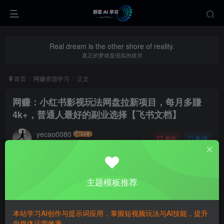
Real dream is the other shore of reality.
真正的梦就是现实的彼岸
首页
网赚资源学习
正文
网赚：小红书影视玩法网盘拉新项目，每月多賺
4k+，普通人最好的副业选择【飞书文档】
yecao0080
关注
私信
2个月前更新
0
510
100
主题模板推荐
本站学习AI创作与提示词应用，掌握短视频玩法与AI技能，提升
自媒体运营效率。