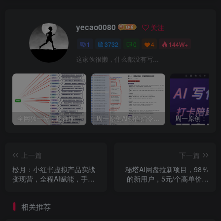
yecao0080
关注
1
3732
0
4
144W+
这家伙很懒，什么都没有写...
全网独一份：超详细的40+个自媒体赛道领域解析手册，让你的内容创作不再局限！
周一原创AI创作指令词：30+个领域赛道的创作提示词集合
上一篇
下一篇
松月：小红书虚拟产品实战
秘塔AI网盘拉新项目，98％
变现营，全程AI赋能，手把
的新用户，5元/个高单价，
手带你做小红书并赚到钱
门槛低、易变现
【附飞书资料文档】
相关推荐