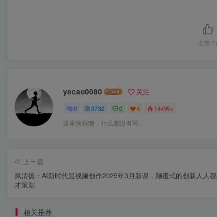
点赞
7
yecao0080
关注
0
3732
0
4
144W+
这家伙很懒，什么都没有写...
上一篇
风清扬：AI新时代短视频创作2025年3月新课，​颠覆式的创新人人
才策划
相关推荐