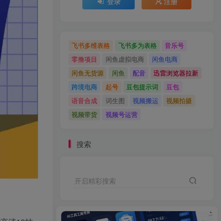
登录
注册
飞书多维表格
飞书多为表格
音乐号
零撸项目
闲鱼虚拟电商
闲鱼电商
闲鱼无货源
闲鱼
配音
迅雷浏览器拉新
跨境电商
起号
豆包提示词
豆包
语音合成
词生图
视频搬运
视频拍摄
视频带货
视频号运营
搜索
开启精彩搜索