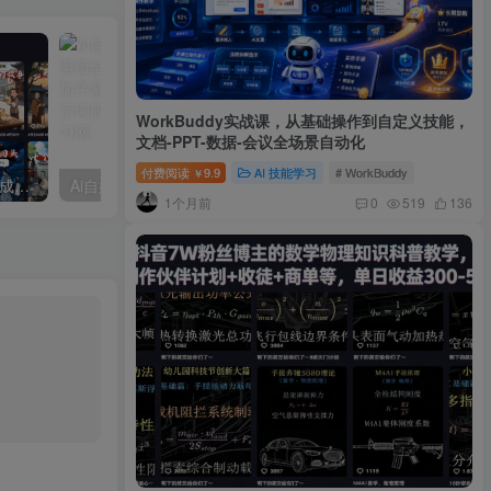
WorkBuddy实战课，从基础操作到自定义技能，
文档-PPT-数据-会议全场景自动化
付费阅读
9.9
AI 技能学习
# WorkBuddy
￥
COZE扣子工作流：一键生成【卡通风历史故事】短视频，保姆级教程+智能体搭建+项目实操
Ai自媒体实操课：电脑端到手机剪辑全流程，手把手教你去水印、加字幕、做卡点混剪
1个月前
0
519
136