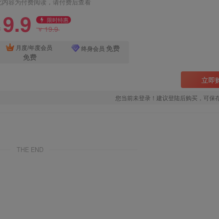
此内容为付费阅读，请付费后查看
9.9
限时特惠
19.9
￥
￥
免费
月度/年度会员
终身会员
免费
立即
您当前未登录！建议登陆后购买，可保
THE END