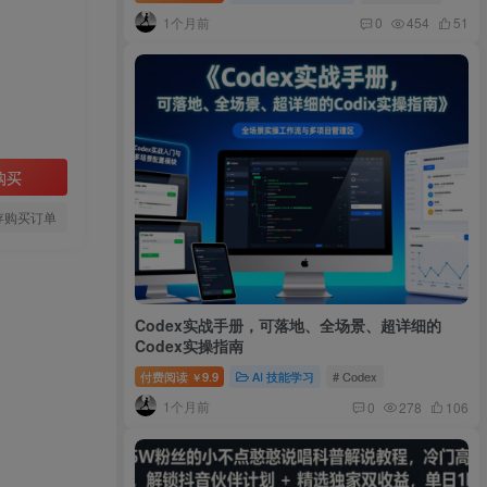
1个月前
0
454
51
购买
存购买订单
Codex实战手册，可落地、全场景、超详细的
Codex实操指南
付费阅读
9.9
AI 技能学习
# Codex
￥
1个月前
0
278
106