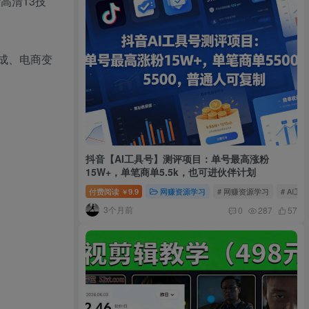
高清13技
成、电商变
抖音【AI工具号】测评项目：单号最高涨粉
15W+，单笔商单5.5k，也可进伙伴计划
付费阅读
9.9
网赚资源学习
# 网赚资源学习
# AI工
￥
3个月前
0
287
57