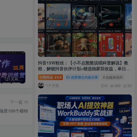
抖音15W粉丝：【小不点憨憨说唱科普解说】教
程，解锁抖音伙伴计划+精选独家双收益，单日
1k+
付费阅读
9.9
优秀博主内容分享
# 自媒体创作
￥
周一原创：《21天AI写作打卡陪跑训练营》全部内容讲解！（网站会员免费学习…）
小说推文：曼波推文玩法，起号快，流量猛，一天收益1k+
“不略”爆火简笔画书单号项目拆解，利用AI快速制作简笔画书单视频
1个月前
0
383
93
下一篇
个场景100个模特