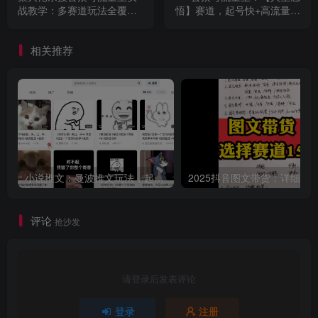
战教学：多赛道玩法全覆
悟】赛道，起号快+高流量，
盖，小白轻松变现，每月多
单日阅读10w+
挣5k+
相关推荐
小说推文：曼波推文玩法，起号快，流量猛，一天收益1k+
评论
抢沙发
请登录后发表评论
登录
注册