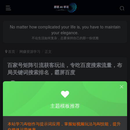
No matter how complicated your life is, you have to maintain
your elegance.
不论生活如何复杂，总要保持自己的那一份优雅
首页
网赚资源学习
正文
百家号矩阵引流获客玩法，专吃百度搜索流量，布
局关键词搜索排名，霸屏百度
yecao0080
关注
私信
3个月前更新
0
523
93
主题模板推荐
本站学习AI创作与提示词应用，掌握短视频玩法与AI技能，提升
自媒体运营效率。