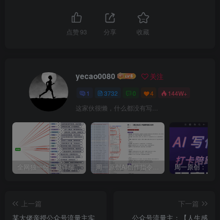
点赞
93
分享
收藏
yecao0080
关注
1
3732
0
4
144W+
这家伙很懒，什么都没有写...
全网独一份：超详细的40+个自媒体赛道领域解析手册，让你的内容创作不再局限！
周一原创AI创作指令词：30+个领域赛道的创作提示词集合
上一篇
下一篇
某大佬亲授公众号流量主实
公众号流量主：【人生感