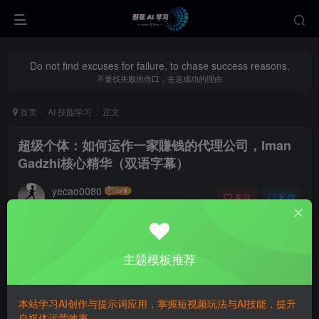
Do not find excuses for failure, to chase success reasons.
不要找失败的借口，去追成功的理由
首页
AI 技能学习
正文
超级个体：如何运作一家賺钱的代理公司，Iman
Gadzhi核心精华（双语字幕）
yecao0080
关注
私信
4个月前更新
0
313
121
主题模板推荐
本站学习AI创作与提示词应用，掌握短视频玩法与AI技能，提升
自媒体运营效率。