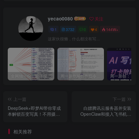
yecao0080
关注
1
3732
0
4
144W+
这家伙很懒，什么都没有写...
全网独一份：超详细的40+个自媒体赛道领域解析手册，让你的内容创作不再局限！
周一原创AI创作指令词：30+个领域赛道的创作提示词集合
上一篇
下一篇
DeepSeek+即梦AI带你零成
白嫖腾讯云服务器并安装
本解锁百变写真！不用摄影
OpenClaw和接入飞书机器
师、不用后期
人，
相关推荐